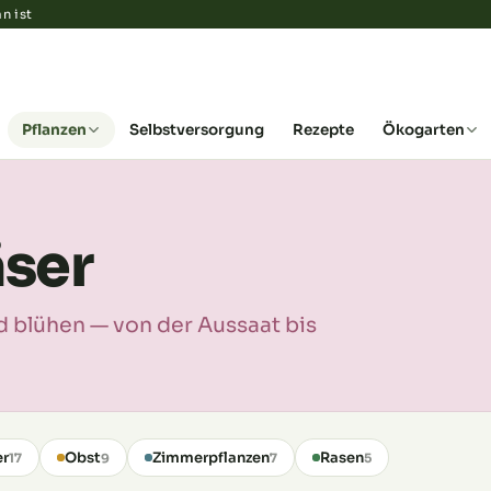
n ist
Pflanzen
Selbstversorgung
Rezepte
Ökogarten
ser
 blühen — von der Aussaat bis
er
Obst
Zimmerpflanzen
Rasen
17
9
7
5