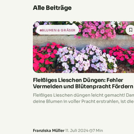
Alle Beiträge
BLUMEN & GRÄSER
Fleißiges Lieschen Düngen: Fehler
Vermeiden und Blütenpracht Fördern
Fleißiges Lieschen düngen leicht gemacht! Da
deine Blumen in voller Pracht erstrahlen, ist die
richtige Düngung entscheidend. Aber keine
Sorge, es ist gar nicht so kompliziert! Mit unse
Tipps vermeidest du die häufigsten Fehler und
gibst deinen Pflanzen genau das, was sie
Franziska Müller
·
11. Juli 2024
·
7 Min
brauchen. Egal ob Flüssigdünger oder