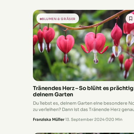
Langzeitdünger, wir erklären dir, was wann am
besten wirkt. Und mit ein paar humorvollen
Anekdoten wird das Düngen zum Vergnügen.
BLUMEN & GRÄSER
Also schnapp dir deine Gießkanne und los geht
– deine Blütenpracht wartet schon!
Tränendes Herz – So blüht es prächtig
deinem Garten
Du liebst es, deinem Garten eine besondere N
zu verleihen? Dann ist das Tränende Herz gena
die richtige Pflanze für dich! Diese romantisch
Franziska Müller
·
13. September 2024
·
20 Min
Staude bringt mit ihren zarten, herzförmigen
Blüten eine wunderschöne Eleganz in jeden