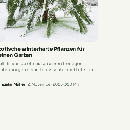
xotische winterharte Pflanzen für
einen Garten
ell dir vor, du öffnest an einem frostigen
ntermorgen deine Terrassentür und trittst in
nen Garten, der wie aus einer anderen Welt zu
in scheint. Palmen wiegen sich…
anziska Müller
·
12. November 2025
·
20 Min