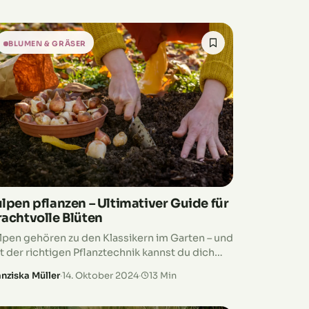
er eine strukturierte Gartenbegrenzung
chst – die Ligusterhecke ist deine beste
eundin im Garten. Bereit, deinen Garten
BLUMEN & GRÄSER
fzupeppen? Dann los, pflanzen wir eine Hecke!
lpen pflanzen – Ultimativer Guide für
rachtvolle Blüten
lpen gehören zu den Klassikern im Garten – und
t der richtigen Pflanztechnik kannst du dich
des Frühjahr auf prachtvolle Blüten freuen!
anziska Müller
·
14. Oktober 2024
·
13 Min
er wann und wie solltest du die
lpenzwiebeln am besten pflanzen? Wir zeigen