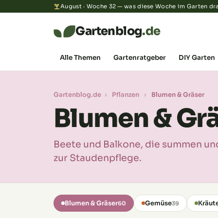
August · Woche 32 — was diese Woche im Garten dra
Gartenblog
.de
Alle Themen
Gartenratgeber
DIY Garten
Gartenblog.de
›
Pflanzen
›
Blumen & Gräser
Blumen & Grä
Beete und Balkone, die summen und
zur Staudenpflege.
Blumen & Gräser
Gemüse
Kräut
60
39