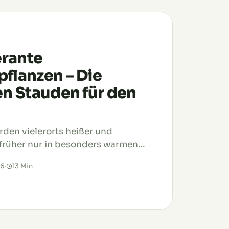
erante
lanzen – Die
n Stauden für den
den vielerorts heißer und
 früher nur in besonders warmen
, gehört inzwischen in vielen
26
·
13 Min
tag. Wochenlang fällt kaum Regen,