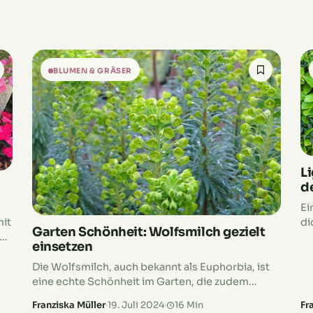
BLUMEN & GRÄSER
L
d
Ei
di
mit
Garten Schönheit: Wolfsmilch gezielt
de
einsetzen
ni
fü
ren
Die Wolfsmilch, auch bekannt als Euphorbia, ist
ri
eine echte Schönheit im Garten, die zudem
pr
pflegeleicht ist! Mit ihren faszinierenden Formen
Franziska Müller
·
19. Juli 2024
·
16 Min
Fr
bl
und Farben bringt sie Struktur und Vielfalt in jede