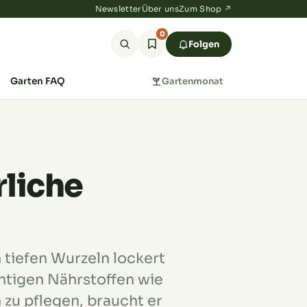
Newsletter
Über uns
Zum Shop ↗
0
Folgen
Garten FAQ
Gartenmonat
rliche
 tiefen Wurzeln lockert
htigen Nährstoffen wie
h zu pflegen, braucht er