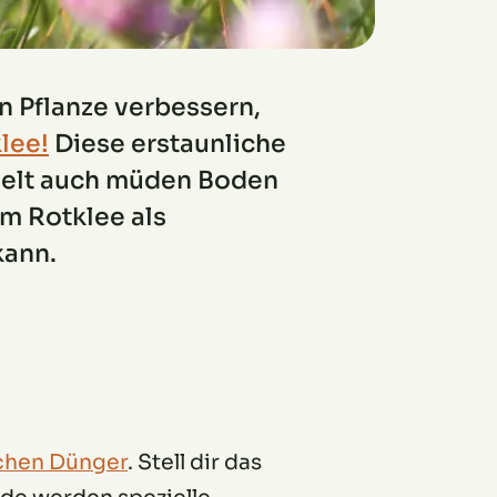
n Pflanze verbessern,
lee!
Diese erstaunliche
delt auch müden Boden
um Rotklee als
kann.
schen Dünger
. Stell dir das