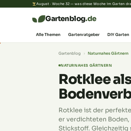
August · Woche 32 — was diese Woche im Garten dra
Gartenblog
.de
Alle Themen
Gartenratgeber
DIY Garten
Gartenblog
›
Naturnahes Gärtnern
NATURNAHES GÄRTNERN
Rotklee al
Bodenverb
Rotklee ist der perfekt
er verdichteten Boden,
Stickstoff. Gleichzeitig