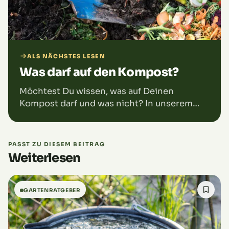
ALS NÄCHSTES LESEN
Was darf auf den Kompost?
Möchtest Du wissen, was auf Deinen
Kompost darf und was nicht? In unserem
neuesten Blogbeitrag erklären wir Dir
detailliert, welche Küchen- und
Gartenabfälle ideal für die Kompostierung
PASST ZU DIESEM BEITRAG
sind und welche Du vermeiden solltest, um
Weiterlesen
Deinen Garten gesund zu halten. Wir geben
Dir auch praktische Tipps zur Pflege Deines
Komposthaufens, um optimale Ergebnisse
GARTENRATGEBER
zu erzielen.