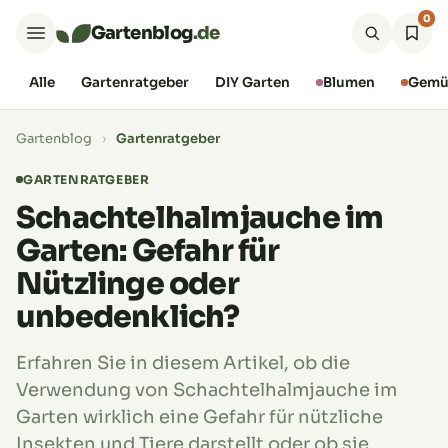
0
Gartenblog
.de
Alle
Gartenratgeber
DIY Garten
Blumen
Gemü
Gartenblog
›
Gartenratgeber
GARTENRATGEBER
Schachtelhalmjauche im
Garten: Gefahr für
Nützlinge oder
unbedenklich?
Erfahren Sie in diesem Artikel, ob die
Verwendung von Schachtelhalmjauche im
Garten wirklich eine Gefahr für nützliche
Insekten und Tiere darstellt oder ob sie