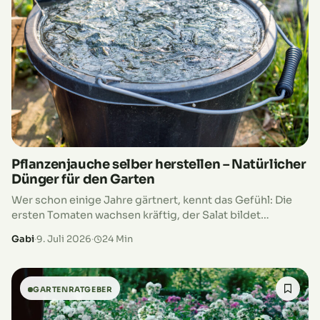
Pflanzenjauche selber herstellen – Natürlicher
Dünger für den Garten
Wer schon einige Jahre gärtnert, kennt das Gefühl: Die
ersten Tomaten wachsen kräftig, der Salat bildet
sattgrüne Blätter und die Zucchini legt einen
Gabi
·
9. Juli 2026
·
24 Min
regelrechten Wachstumsschub hin. Gleichzeitig steigt…
GARTENRATGEBER