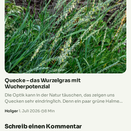
Quecke – das Wurzelgras mit
Wucherpotenzial
Die Optik kann in der Natur täuschen, das zeigen uns
Quecken sehr eindringlich. Denn ein paar grüne Halme
zwischen Stauden, am Beetrand oder im Rasen sehen
Holger
·
1. Juli 2026
·
8 Min
nicht nach…
Schreib einen Kommentar