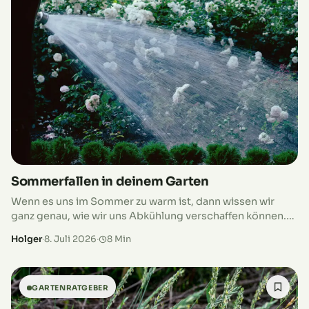
Sommerfallen in deinem Garten
Wenn es uns im Sommer zu warm ist, dann wissen wir
ganz genau, wie wir uns Abkühlung verschaffen können.
Wenn es unseren Pflanzen zu warm ist, zeigen sie…
Holger
·
8. Juli 2026
·
8 Min
GARTENRATGEBER