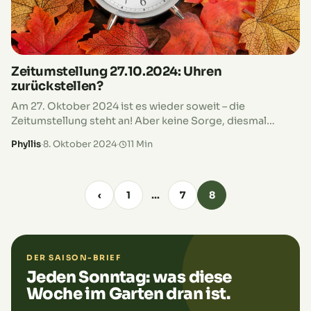
verantwortungsvoll auf Pilzjagd gehst!
Zeitumstellung 27.10.2024: Uhren
zurückstellen?
Am 27. Oktober 2024 ist es wieder soweit – die
Zeitumstellung steht an! Aber keine Sorge, diesmal
bedeutet es, dass wir die Uhren eine Stunde
Phyllis
·
8. Oktober 2024
·
11 Min
zurückstellen und uns eine zusätzliche Stunde Schlaf
gönnen dürfen. Ob du zu den Fans der Winterzeit gehörst
oder eher genervt bist – wir erklären dir, warum wir das
Ganze überhaupt machen und wie du die Umstellung
‹
1
…
7
8
stressfrei überstehst. Also, nicht vergessen: Am 27.
Oktober die Uhr zurückstellen und die extra Stunde
genießen!
DER SAISON-BRIEF
Jeden Sonntag: was diese
Woche im Garten dran ist.