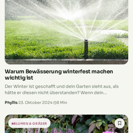
Warum Bewässerung winterfest machen
wichtig ist
Der Winter ist geschafft und dein Garten sieht aus, als
hätte er diesen nicht überstanden? Wenn dein
Bewässerungssystem nicht winterfest ist, kann das
Phyllis
·
23. Oktober 2024
·
8 Min
schnell passieren! Warum ist das wichtig? Gefrierendes
Wasser kann Rohre und Ventile beschädigen und teuer
werden. Ein gut gewartetes System sorgt dafür, dass
deine Pflanzen im Frühling die richtige Menge Wasser
BLUMEN & GRÄSER
bekommen und hält auch deine Wasserrechnung im