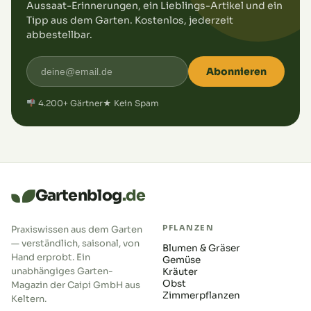
Aussaat-Erinnerungen, ein Lieblings-Artikel und ein
Tipp aus dem Garten. Kostenlos, jederzeit
abbestellbar.
Abonnieren
4.200+ Gärtner
★ Kein Spam
Gartenblog
.de
PFLANZEN
Praxiswissen aus dem Garten
— verständlich, saisonal, von
Blumen & Gräser
Hand erprobt. Ein
Gemüse
unabhängiges Garten-
Kräuter
Obst
Magazin der Caipi GmbH aus
Zimmerpflanzen
Keltern.