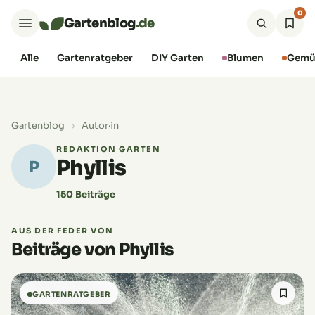
0
Gartenblog
.de
Alle
Gartenratgeber
DIY Garten
Blumen
Gemü
Gartenblog
›
Autor·in
REDAKTION GARTEN
Phyllis
P
150 Beiträge
AUS DER FEDER VON
Beiträge von Phyllis
GARTENRATGEBER