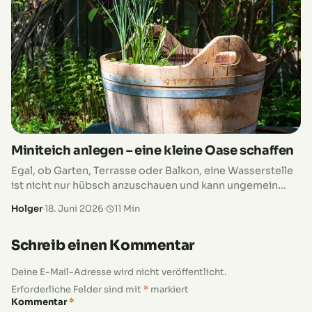
Miniteich anlegen – eine kleine Oase schaffen
Egal, ob Garten, Terrasse oder Balkon, eine Wasserstelle
ist nicht nur hübsch anzuschauen und kann ungemein
beruhigen, sie ist auch sehr nützlich für die Natur. Denn
Holger
·
18. Juni 2026
·
11 Min
zwischen Wasserpflanzen…
Schreib einen Kommentar
Deine E-Mail-Adresse wird nicht veröffentlicht.
Erforderliche Felder sind mit
*
markiert
Kommentar
*