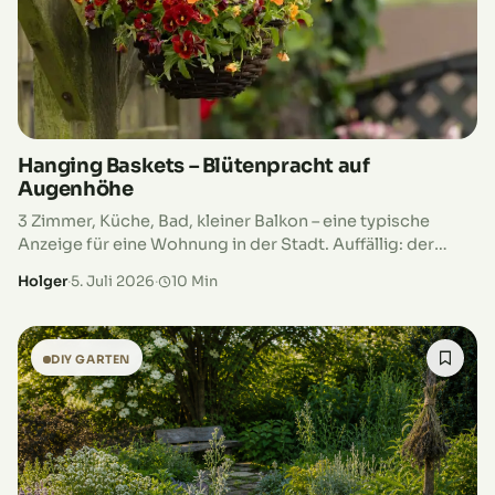
Hanging Baskets – Blütenpracht auf
Augenhöhe
3 Zimmer, Küche, Bad, kleiner Balkon – eine typische
Anzeige für eine Wohnung in der Stadt. Auffällig: der
kleine Balkon, wobei der Fokus hier nicht auf dem
Holger
·
5. Juli 2026
·
10 Min
Balkon…
DIY GARTEN