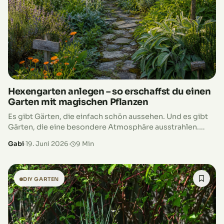
Hexengarten anlegen – so erschaffst du einen
Garten mit magischen Pflanzen
Es gibt Gärten, die einfach schön aussehen. Und es gibt
Gärten, die eine besondere Atmosphäre ausstrahlen.
Orte, an denen Lavendelduft in der warmen Sommerluft
Gabi
·
19. Juni 2026
·
9 Min
liegt, Bienen zwischen blühenden…
DIY GARTEN