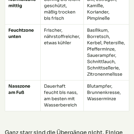
mittig
geschützt,
Kamille,
mäßig trocken
Koriander,
bis frisch
Pimpinelle
Feuchtzone
Frischer,
Basilikum,
unten
nährstoffreicher,
Borretsch,
etwas kühler
Kerbel, Petersilie,
Pfefferminze,
Sauerampfer,
Schnittlauch,
Schnittsellerie,
Zitronenmelisse
Nasszone
Dauerhaft
Blutampfer,
am Fuß
feucht bis nass,
Brunnenkresse,
am besten mit
Wasserminze
Wasserbereich
Ganz starr sind die Übergänge nicht. Einige