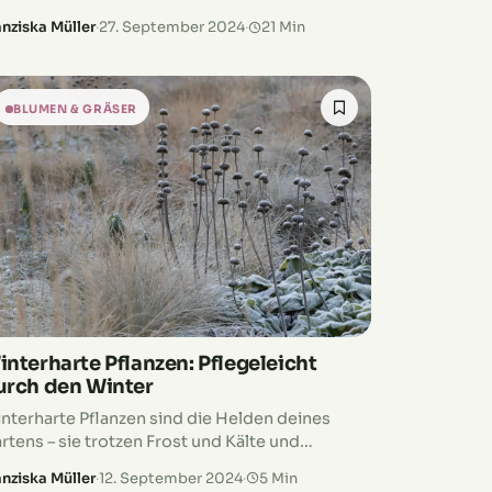
t groß. Wir zeigen dir, was du noch alles im
anziska Müller
·
27. September 2024
·
21 Min
ptember aussäen kannst, um das Beste aus
inem Garten herauszuholen. Bereit für einen
ünen Herbst? Dann ran an die Beete und lass
s loslegen!
BLUMEN & GRÄSER
interharte Pflanzen: Pflegeleicht
urch den Winter
nterharte Pflanzen sind die Helden deines
rtens – sie trotzen Frost und Kälte und
rschönern deinen Außenbereich auch in der
anziska Müller
·
12. September 2024
·
5 Min
lten Jahreszeit. Ob robuste Stauden,