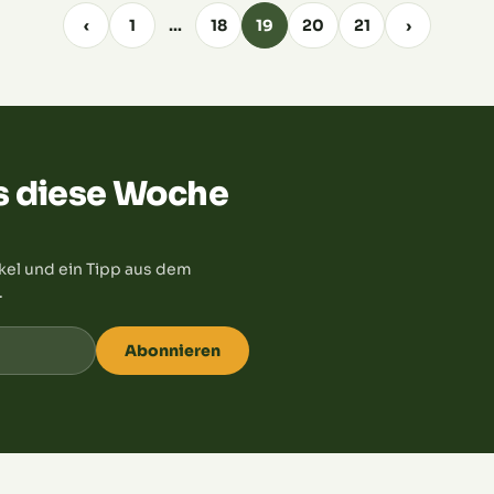
oder direkt zu Pesto verarbeitest – wir zeigen dir,
e
‹
1
…
18
19
20
21
›
wie es geht. So kannst du den Geschmack des
app
Sommers auch im Winter genießen. Bereit, dein
Basilikumvorrat aufzustocken? Los geht's!
s diese Woche
kel und ein Tipp aus dem
.
Abonnieren