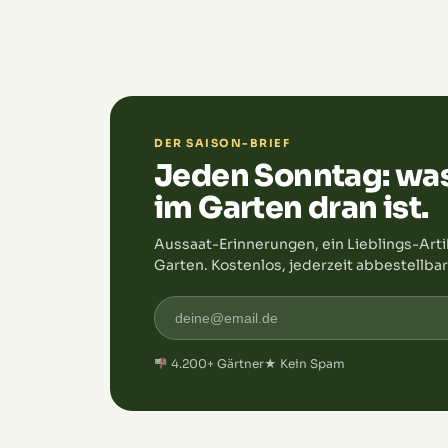
oder späte Sorten anbaust, mit unseren
einfachen Tipps erkennst du genau, wann dein
Kartoffeln bereit sind für die Ernte. Also, schn
dir eine Schaufel und ab ins Beet – deine
Kartoffeln warten schon auf dich!
DER SAISON-BRIEF
Jeden Sonntag: wa
im Garten dran ist.
Aussaat-Erinnerungen, ein Lieblings-Arti
Garten. Kostenlos, jederzeit abbestellbar
4.200+ Gärtner
★ Kein Spam