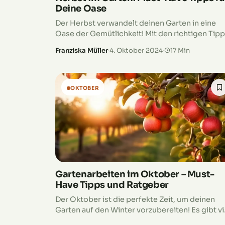
Deine Oase
Der Herbst verwandelt deinen Garten in eine
Oase der Gemütlichkeit! Mit den richtigen Tip
wird dein Garten nicht nur winterfest, sondern
Franziska Müller
·
4. Oktober 2024
·
17 Min
auch noch wunderschön. Wir zeigen dir, wie du
Laub sinnvoll nutzt, Stauden richtig
zurückschneidest und deine Pflanzen optimal a
den Winter vorbereitest. So bleibt deine grüne
OKTOBER
Oase auch in den kühleren Monaten gepflegt 
bereit für das nächste Frühjahr. Bereit, den
Herbst in deinem Garten so richtig zu genieße
Dann schnapp dir deine Gartenschere und los
geht’s!
Gartenarbeiten im Oktober – Must-
Have Tipps und Ratgeber
Der Oktober ist die perfekte Zeit, um deinen
Garten auf den Winter vorzubereiten! Es gibt vi
zu tun – von der Herbsternte über das Mulchen