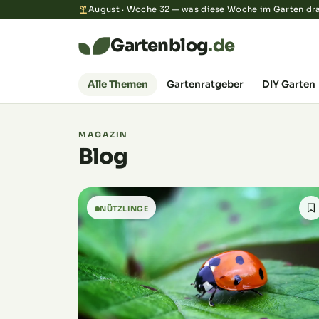
August · Woche 32 — was diese Woche im Garten dra
Gartenblog
.de
Alle Themen
Gartenratgeber
DIY Garten
MAGAZIN
Blog
NÜTZLINGE