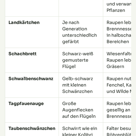
und verwand
Pflanzen
Landkärtchen
Je nach
Raupen leben
Generation
Brennnesseln
unterschiedlich
in halbschatt
gefärbt
Bereichen
Schachbrett
Schwarz-weiß
Wiesenfalter,
gemusterte
Raupen leben
Flügel
Gräsern
Schwalbenschwanz
Gelb-schwarz
Raupen nutzen
mit kleinen
Fenchel, Karo
Schwänzchen
und Wilde M
Tagpfauenauge
Große
Raupen lebe
Augenflecken
gesellig an
auf den Flügeln
Brennnessel
Taubenschwänzchen
Schwirrt wie ein
Falter besuch
kleiner Kolibri
Röhrenblüten