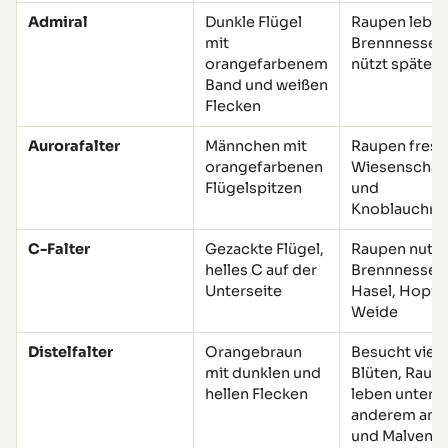
Admiral
Dunkle Flügel
Raupen leben
mit
Brennnesseln,
orangefarbenem
nützt späte B
Band und weißen
Flecken
Aurorafalter
Männchen mit
Raupen fress
orangefarbenen
Wiesenschau
Flügelspitzen
und
Knoblauchra
C-Falter
Gezackte Flügel,
Raupen nutz
helles C auf der
Brennnesseln
Unterseite
Hasel, Hopfe
Weide
Distelfalter
Orangebraun
Besucht viele
mit dunklen und
Blüten, Raup
hellen Flecken
leben unter
anderem an D
und Malven