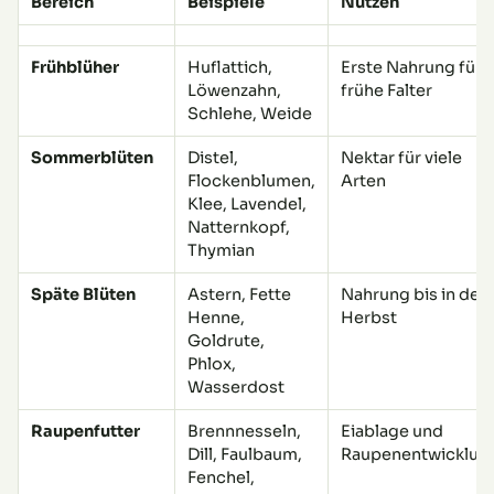
Bereich
Beispiele
Nutzen
Frühblüher
Huflattich,
Erste Nahrung für
Löwenzahn,
frühe Falter
Schlehe, Weide
Sommerblüten
Distel,
Nektar für viele
Flockenblumen,
Arten
Klee, Lavendel,
Natternkopf,
Thymian
Späte Blüten
Astern, Fette
Nahrung bis in den
Henne,
Herbst
Goldrute,
Phlox,
Wasserdost
Raupenfutter
Brennnesseln,
Eiablage und
Dill, Faulbaum,
Raupenentwicklun
Fenchel,