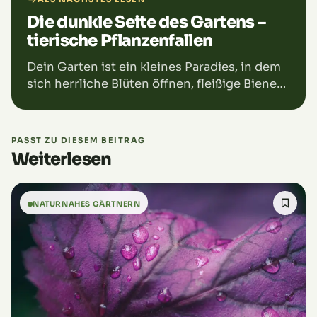
Die dunkle Seite des Gartens –
tierische Pflanzenfallen
Dein Garten ist ein kleines Paradies, in dem
sich herrliche Blüten öffnen, fleißige Bienen
Nektar sammeln, Schmetterlinge
vorbeischauen und du in Ruhe das Grün
genießen kannst. Harmonie, wo…
PASST ZU DIESEM BEITRAG
Weiterlesen
NATURNAHES GÄRTNERN