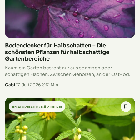
Bodendecker für Halbschatten – Die
schönsten Pflanzen für halbschattige
Gartenbereiche
Kaum ein Garten besteht nur aus sonnigen oder
schattigen Flächen. Zwischen Gehölzen, an der Ost- oder
Westseite des Hauses oder entlang von Hecken
Gabi
·
17. Juli 2026
·
12 Min
wechseln sich Sonne und Schatten…
NATURNAHES GÄRTNERN