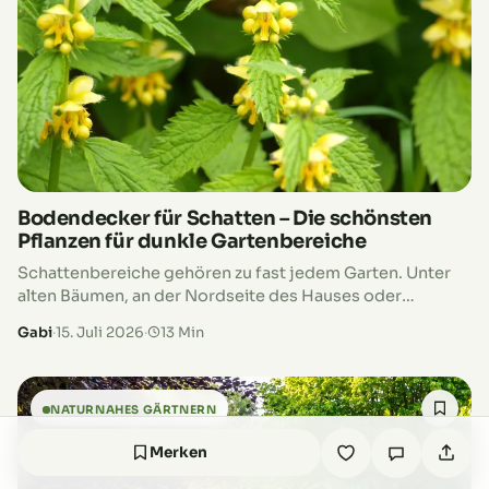
Bodendecker für Schatten – Die schönsten
Pflanzen für dunkle Gartenbereiche
Schattenbereiche gehören zu fast jedem Garten. Unter
alten Bäumen, an der Nordseite des Hauses oder
zwischen hohen Sträuchern fällt oft nur wenig
Gabi
·
15. Juli 2026
·
13 Min
Sonnenlicht auf den Boden. Viele Hobbygärtner…
NATURNAHES GÄRTNERN
Merken