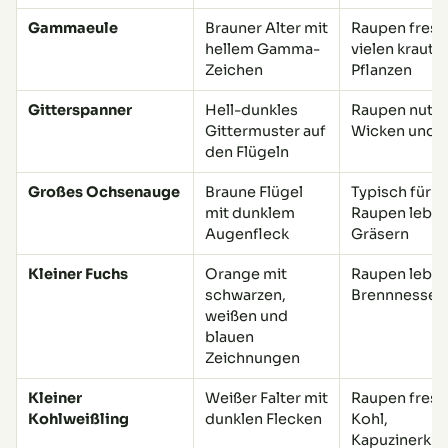
Gammaeule
Brauner Alter mit
Raupen fress
hellem Gamma-
vielen krauti
Zeichen
Pflanzen
Gitterspanner
Hell-dunkles
Raupen nutze
Gittermuster auf
Wicken und L
den Flügeln
Großes Ochsenauge
Braune Flügel
Typisch für W
mit dunklem
Raupen leben
Augenfleck
Gräsern
Kleiner Fuchs
Orange mit
Raupen leben
schwarzen,
Brennnessel
weißen und
blauen
Zeichnungen
Kleiner
Weißer Falter mit
Raupen fress
Kohlweißling
dunklen Flecken
Kohl,
Kapuzinerkre