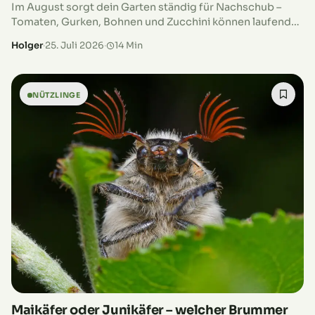
Im August sorgt dein Garten ständig für Nachschub –
Tomaten, Gurken, Bohnen und Zucchini können laufend
frisch geerntet werden. Auch beim Obst geht es munter
Holger
·
25. Juli 2026
·
14 Min
weiter: Zwetschgen und…
NÜTZLINGE
Maikäfer oder Junikäfer – welcher Brummer