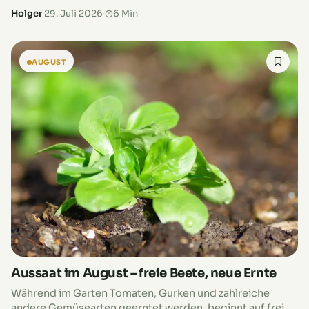
gemütlich einen Kaffee auf deinem Freisitz schlürfen und
Holger
·
29. Juli 2026
·
6 Min
laue Abende mit Freunden…
AUGUST
Aussaat im August – freie Beete, neue Ernte
Während im Garten Tomaten, Gurken und zahlreiche
andere Gemüsearten geerntet werden, beginnt auf freien