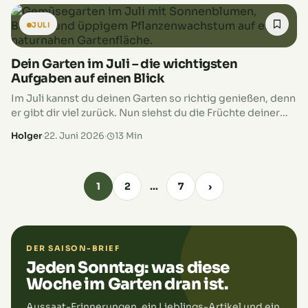
JULI
Dein Garten im Juli – die wichtigsten
Aufgaben auf einen Blick
Im Juli kannst du deinen Garten so richtig genießen, denn
er gibt dir viel zurück. Nun siehst du die Früchte deiner
Arbeit – im wahrsten Sinne des Wortes.…
Holger
·
22. Juni 2026
·
13 Min
1
2
…
7
›
DER SAISON-BRIEF
Jeden Sonntag: was diese
Woche im Garten dran ist.
Aussaat-Erinnerungen, ein Lieblings-Artikel und ein