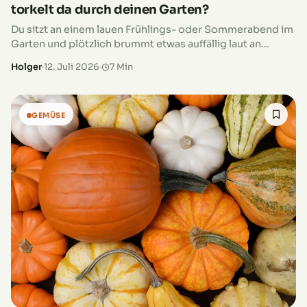
torkelt da durch deinen Garten?
Du sitzt an einem lauen Frühlings- oder Sommerabend im
Garten und plötzlich brummt etwas auffällig laut an
deinem Kopf vorbei. Der Rasenmäher des Nachbarn ist es
Holger
·
12. Juli 2026
·
7 Min
nicht. Stattdessen…
GEMÜSE