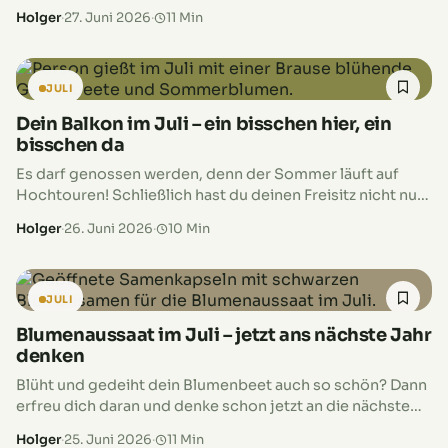
würden wir genauer hinsehen, der eine oder andere
Holger
·
27. Juni 2026
·
11 Min
würde vermutlich vor…
JULI
Dein Balkon im Juli – ein bisschen hier, ein
bisschen da
Es darf genossen werden, denn der Sommer läuft auf
Hochtouren! Schließlich hast du deinen Freisitz nicht nur,
um tägliche Arbeiten erledigen zu müssen. OK, ein
Holger
·
26. Juni 2026
·
10 Min
bisschen was ist…
JULI
Blumenaussaat im Juli – jetzt ans nächste Jahr
denken
Blüht und gedeiht dein Blumenbeet auch so schön? Dann
erfreu dich daran und denke schon jetzt an die nächste
Gartensaison, denn wenn es jetzt etwas zum Aussäen
Holger
·
25. Juni 2026
·
11 Min