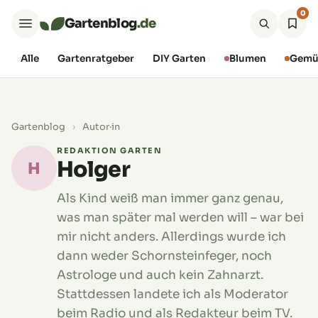
0
Gartenblog
.de
Alle
Gartenratgeber
DIY Garten
Blumen
Gemü
Gartenblog
›
Autor·in
REDAKTION GARTEN
Holger
H
Als Kind weiß man immer ganz genau,
was man später mal werden will – war bei
mir nicht anders. Allerdings wurde ich
dann weder Schornsteinfeger, noch
Astrologe und auch kein Zahnarzt.
Stattdessen landete ich als Moderator
beim Radio und als Redakteur beim TV.