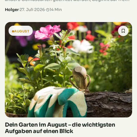
Flächen bereits die nächste Runde. Schnell wachsende
Holger
·
27. Juli 2026
·
14 Min
Salate und Blattgemüse liefern noch im Herbst…
AUGUST
Dein Garten im August – die wichtigsten
Aufgaben auf einen Blick