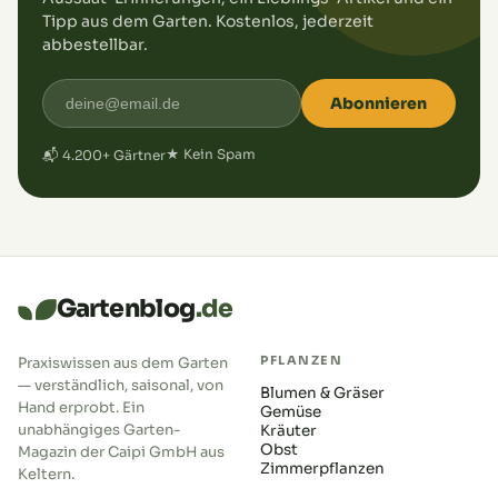
Tipp aus dem Garten. Kostenlos, jederzeit
abbestellbar.
Abonnieren
★ Kein Spam
📬 4.200+ Gärtner
Gartenblog
.de
PFLANZEN
Praxiswissen aus dem Garten
— verständlich, saisonal, von
Blumen & Gräser
Hand erprobt. Ein
Gemüse
unabhängiges Garten-
Kräuter
Obst
Magazin der Caipi GmbH aus
Zimmerpflanzen
Keltern.