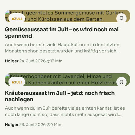
gibt,…
JULI
Gemüseaussaat im Juli – es wird noch mal
spannend
Auch wenn bereits viele Hauptkulturen in den letzten
Monaten schon gesetzt wurden und kräftig vor sich
hinwachsen oder sogar schon erntereif sind, ist im
Holger
·
24. Juni 2026
·
13 Min
Gemüsebeet im Juli noch…
JULI
Kräuteraussaat im Juli – jetzt noch frisch
nachlegen
Auch wenn du im Juli bereits vieles ernten kannst, ist es
noch lange nicht so, dass nichts mehr ausgesät wird.
Gerade schnell wachsende Kräuter können jetzt noch
Holger
·
23. Juni 2026
·
9 Min
einmal…