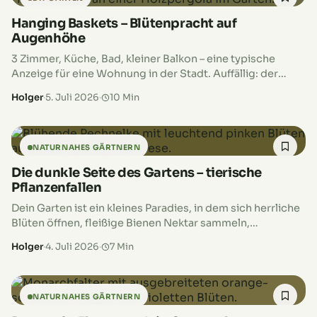
Hanging Baskets – Blütenpracht auf
Augenhöhe
3 Zimmer, Küche, Bad, kleiner Balkon – eine typische
Anzeige für eine Wohnung in der Stadt. Auffällig: der
kleine Balkon, wobei der Fokus hier nicht auf dem
Holger
·
5. Juli 2026
·
10 Min
Balkon…
NATURNAHES GÄRTNERN
Die dunkle Seite des Gartens – tierische
Pflanzenfallen
Dein Garten ist ein kleines Paradies, in dem sich herrliche
Blüten öffnen, fleißige Bienen Nektar sammeln,
Schmetterlinge vorbeischauen und du in Ruhe das Grün
Holger
·
4. Juli 2026
·
7 Min
genießen kannst. Harmonie, wo…
NATURNAHES GÄRTNERN