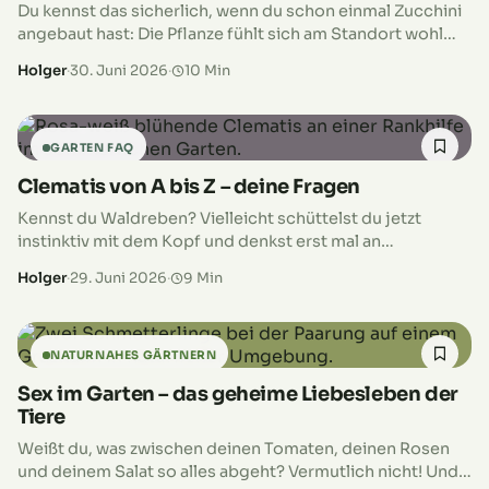
Du kennst das sicherlich, wenn du schon einmal Zucchini
angebaut hast: Die Pflanze fühlt sich am Standort wohl
und produziert eine Frucht nach der anderen. Irgendwann
Holger
·
30. Juni 2026
·
10 Min
wirst du…
GARTEN FAQ
Clematis von A bis Z – deine Fragen
Kennst du Waldreben? Vielleicht schüttelst du jetzt
instinktiv mit dem Kopf und denkst erst mal an
Weinreben. Nein, Waldreben kennst du mit Sicherheit,
Holger
·
29. Juni 2026
·
9 Min
denn es sind keine geringeren…
NATURNAHES GÄRTNERN
Sex im Garten – das geheime Liebesleben der
Tiere
Weißt du, was zwischen deinen Tomaten, deinen Rosen
und deinem Salat so alles abgeht? Vermutlich nicht! Und