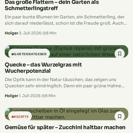
Das große Flattern – dein Garten als
Schmetterlingstreff
Ein paar bunte Blumen im Garten, ein Schmetterling, der
sich darauf niederlässt, schon ist die Freude groß. Auch
wenn solche kurzen Besuche den Garten lebendiger
Holger
·
3. Juli 2026
·
8 Min
machen, zeigen sie…
GARTENRATGEBER
Quecke – das Wurzelgras mit
Wucherpotenzial
Die Optik kann in der Natur täuschen, das zeigen uns
Quecken sehr eindringlich. Denn ein paar grüne Halme
zwischen Stauden, am Beetrand oder im Rasen sehen
Holger
·
1. Juli 2026
·
8 Min
nicht nach…
REZEPTE
Gemüse für später – Zucchini haltbar machen