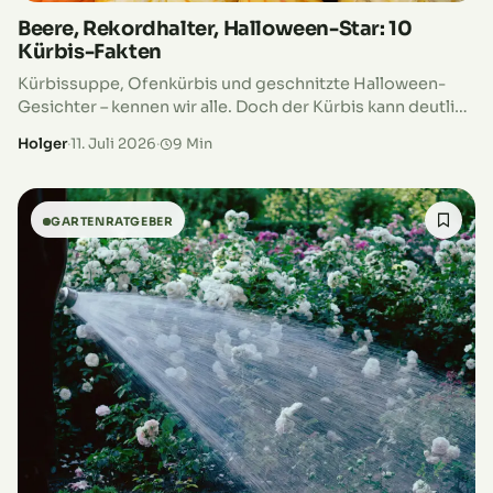
Beere, Rekordhalter, Halloween-Star: 10
Kürbis-Fakten
Kürbissuppe, Ofenkürbis und geschnitzte Halloween-
Gesichter – kennen wir alle. Doch der Kürbis kann deutlich
mehr, als im Herbst dekorativ vor der Haustür zu stehen
Holger
·
11. Juli 2026
·
9 Min
oder püriert im Suppentopf…
GARTENRATGEBER