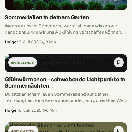
Sommerfallen in deinem Garten
Wenn es uns im Sommer zu warm ist, dann wissen wir
ganz genau, wie wir uns Abkühlung verschaffen können.
Wenn es unseren Pflanzen zu warm ist, zeigen sie…
Holger
·
8. Juli 2026
·
8 Min
NÜTZLINGE
Glühwürmchen – schwebende Lichtpunkte in
Sommernächten
Du sitzt an einem lauen Sommerabend auf deiner
Terrasse, hast eine Kerze angezündet, ein gutes Glas Wein
begleitet dich und über dir funkelt der Sternenhimmel.
Holger
·
6. Juli 2026
·
6 Min
Und dann, wie…
DIY GARTEN