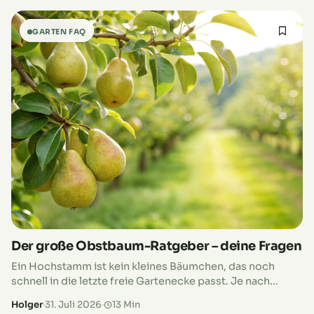
GARTEN FAQ
Der große Obstbaum-Ratgeber – deine Fragen
Ein Hochstamm ist kein kleines Bäumchen, das noch
schnell in die letzte freie Gartenecke passt. Je nach
Obstart, Sorte und Unterlage kann seine Krone einen
Holger
·
31. Juli 2026
·
13 Min
Durchmesser von sechs…