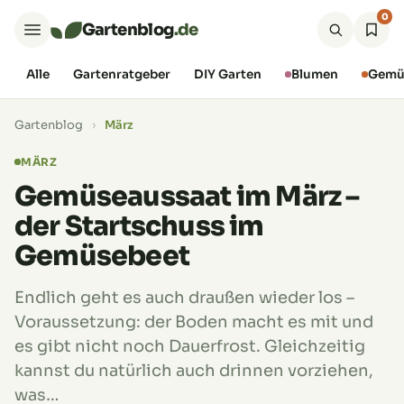
0
Gartenblog
.de
Alle
Gartenratgeber
DIY Garten
Blumen
Gemü
Gartenblog
›
März
MÄRZ
Gemüseaussaat im März –
der Startschuss im
Gemüsebeet
Endlich geht es auch draußen wieder los –
Voraussetzung: der Boden macht es mit und
es gibt nicht noch Dauerfrost. Gleichzeitig
kannst du natürlich auch drinnen vorziehen,
was…