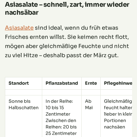
Asiasalate – schnell, zart, immer wieder
nachsäbar
Asiasalate
sind ideal, wenn du früh etwas
Frisches ernten willst. Sie keimen recht flott,
mögen aber gleichmäßige Feuchte und nicht
zu viel Hitze – deshalb passt der März gut.
Standort
Pflanzabstand
Ernte
Pflegehinweis
Sonne bis
In der Reihe:
Ab
Gleichmäßig
Halbschatten
10 bis 15
Mai
feucht halten,
Zentimeter
lieber in kleine
Zwischen den
Portionen
Reihen: 20 bis
nachsäen
25 Zentimeter