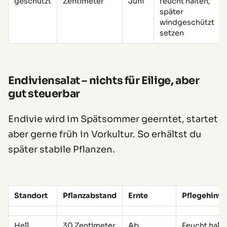
geschützt
Zentimeter
Juni
feucht halten,
später
windgeschützt
setzen
Endiviensalat – nichts für Eilige, aber
gut steuerbar
Endivie wird im Spätsommer geerntet, startet
aber gerne früh in Vorkultur. So erhältst du
später stabile Pflanzen.
Standort
Pflanzabstand
Ernte
Pflegehinw
Hell,
30 Zentimeter
Ab
Feucht halte