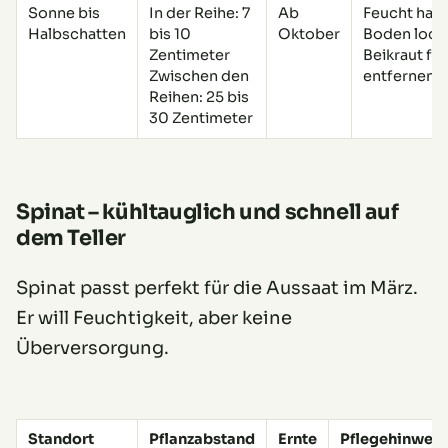
Sonne bis
In der Reihe: 7
Ab
Feucht halt
Halbschatten
bis 10
Oktober
Boden lock
Zentimeter
Beikraut fr
Zwischen den
entfernen
Reihen: 25 bis
30 Zentimeter
Spinat – kühltauglich und schnell auf
dem Teller
Spinat passt perfekt für die Aussaat im März.
Er will Feuchtigkeit, aber keine
Überversorgung.
Standort
Pflanzabstand
Ernte
Pflegehinweis