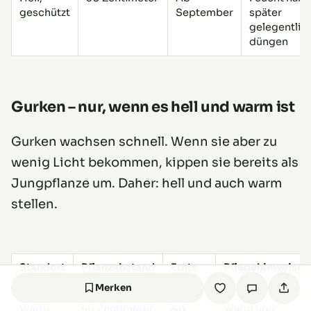
geschützt
September
später
gelegentlic
düngen
Gurken – nur, wenn es hell und warm ist
Gurken wachsen schnell. Wenn sie aber zu
wenig Licht bekommen, kippen sie bereits als
Jungpflanze um. Daher: hell und auch warm
stellen.
Standort
Pflanzabstand
Ernte
Pflegehinweise
Merken
Warm,
40 Zentimeter
Ab
Warm und