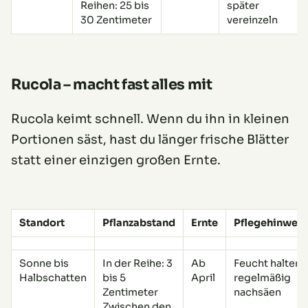
Reihen: 25 bis
später
30 Zentimeter
vereinzeln
Rucola – macht fast alles mit
Rucola keimt schnell. Wenn du ihn in kleinen
Portionen säst, hast du länger frische Blätter
statt einer einzigen großen Ernte.
Standort
Pflanzabstand
Ernte
Pflegehinweis
Sonne bis
In der Reihe: 3
Ab
Feucht halten,
Halbschatten
bis 5
April
regelmäßig
Zentimeter
nachsäen
Zwischen den