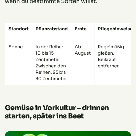
wenn du bestimmte Sorten willst.
Standort
Pflanzabstand
Ernte
Pflegehinweise
Sonne
In der Reihe:
Ab
Regelmäßig
10 bis 15
August
gießen,
Zentimeter
Beikraut
Zwischen den
entfernen
Reihen: 25 bis
30 Zentimeter
Gemüse in Vorkultur – drinnen
starten, später ins Beet