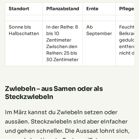
Standort
Pflanzabstand
Ernte
Pflegeh
Sonne bis
In der Reihe: 8
Ab
Feucht h
Halbschatten
bis 10
September
Beikraut
Zentimeter
geduldi
Zwischen den
entferne
Reihen: 25 bis
nicht dü
30 Zentimeter
Zwiebeln – aus Samen oder als
Steckzwiebeln
Im März kannst du Zwiebeln setzen oder
aussäen. Steckzwiebeln sind aber einfacher
und gehen schneller. Die Aussaat lohnt sich,