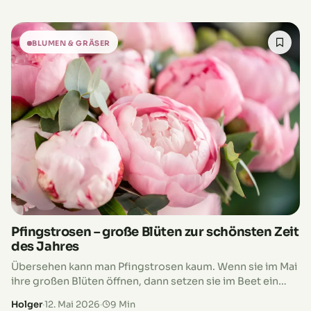
Wochenlang fällt kaum Regen, die Sonne…
BLUMEN & GRÄSER
Pfingstrosen – große Blüten zur schönsten Zeit
des Jahres
Übersehen kann man Pfingstrosen kaum. Wenn sie im Mai
ihre großen Blüten öffnen, dann setzen sie im Beet ein
deutliches Ausrufezeichen. Manche blühen schlicht und
Holger
·
12. Mai 2026
·
9 Min
elegant, andere tragen…