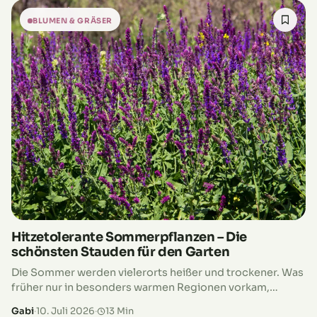
nicht entgehen!
BLUMEN & GRÄSER
Hitzetolerante Sommerpflanzen – Die
schönsten Stauden für den Garten
Die Sommer werden vielerorts heißer und trockener. Was
früher nur in besonders warmen Regionen vorkam,
gehört inzwischen in vielen Gärten zum Alltag.
Gabi
·
10. Juli 2026
·
13 Min