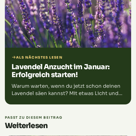
ALS NÄCHSTES LESEN
Lavendel Anzucht im Januar:
Erfolgreich starten!
Warum warten, wenn du jetzt schon deinen
Lavendel säen kannst? Mit etwas Licht und
der richtigen Erde kannst du im Januar
starten und dir einen Vorsprung für den
Sommer verschaffen. Ein paar einfache
PASST ZU DIESEM BEITRAG
Schritte, und schon bald hast du die ersten
Weiterlesen
Keimlinge. Lass dir die frühe Lavendelernte