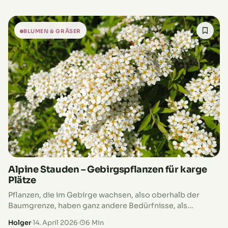
BLUMEN & GRÄSER
Alpine Stauden – Gebirgspflanzen für karge
Plätze
Pflanzen, die im Gebirge wachsen, also oberhalb der
Baumgrenze, haben ganz andere Bedürfnisse, als
Pflanzen, die in unseren Gärten heimisch sind. Das
Holger
·
14. April 2026
·
6 Min
bedeutet aber nicht, dass sie bei…