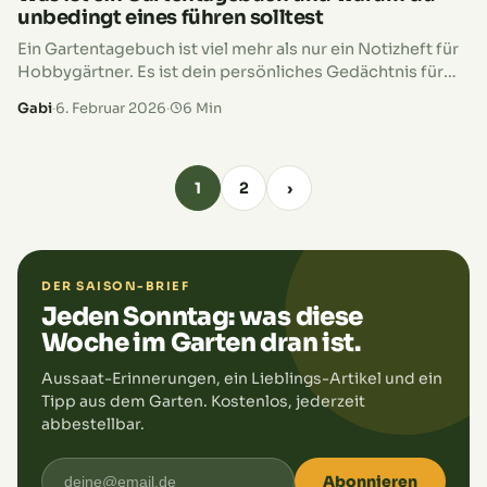
unbedingt eines führen solltest
Ein Gartentagebuch ist viel mehr als nur ein Notizheft für
Hobbygärtner. Es ist dein persönliches Gedächtnis für
alles, was in deinem Garten passiert: vom ersten Sämling
Gabi
·
6. Februar 2026
·
6 Min
im Frühling…
1
2
›
DER SAISON-BRIEF
Jeden Sonntag: was diese
Woche im Garten dran ist.
Aussaat-Erinnerungen, ein Lieblings-Artikel und ein
Tipp aus dem Garten. Kostenlos, jederzeit
abbestellbar.
Abonnieren