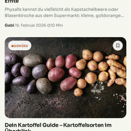
Ernte
Physalis kennst du vielleicht als Kapstachelbeere oder
Blasenkirsche aus dem Supermarkt: kleine, goldorange
Früchte in einer papierartigen Hülle, die aussehen wie
Gabi
·
19. Februar 2026
·
10 Min
kleine Lampions. Der frische, leicht säuerliche
Geschmack…
GEMÜSE
Dein Kartoffel Guide – Kartoffelsorten im