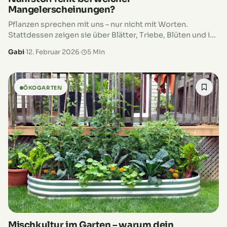
Mangelerscheinungen?
Pflanzen sprechen mit uns – nur nicht mit Worten.
Stattdessen zeigen sie über Blätter, Triebe, Blüten und ihr
Wachstum sehr deutlich, wenn ihnen etwas fehlt. Genau
Gabi
·
12. Februar 2026
·
5 Min
hier setzen…
ÖKOGARTEN
Mischkultur im Garten – warum dein