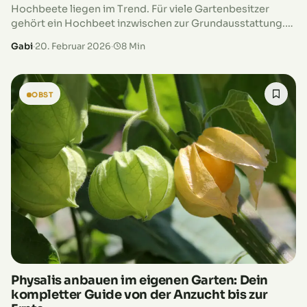
Hochbeete liegen im Trend. Für viele Gartenbesitzer
gehört ein Hochbeet inzwischen zur Grundausstattung.
Solltest du auch mit dem Gedanken spielen, dir eines
Gabi
·
20. Februar 2026
·
8 Min
anzulegen, solltest du vorher prüfen, ob…
OBST
Physalis anbauen im eigenen Garten: Dein
kompletter Guide von der Anzucht bis zur