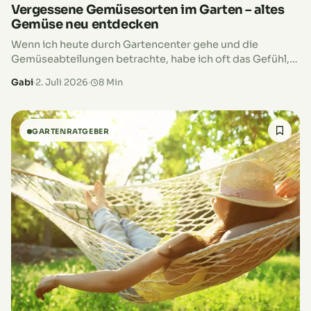
Vergessene Gemüsesorten im Garten – altes
Gemüse neu entdecken
Wenn ich heute durch Gartencenter gehe und die
Gemüseabteilungen betrachte, habe ich oft das Gefühl,
dass etwas verloren gegangen ist. Überall dieselben
Gabi
·
2. Juli 2026
·
8 Min
Möhren, dieselben Salate, dieselben Kohlarten.
Natürlich…
GARTENRATGEBER