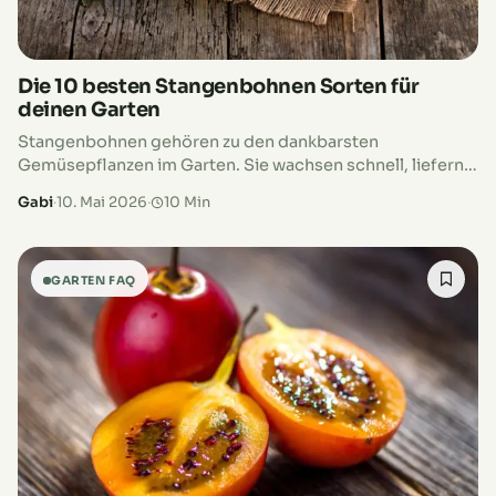
Die 10 besten Stangenbohnen Sorten für
deinen Garten
Stangenbohnen gehören zu den dankbarsten
Gemüsepflanzen im Garten. Sie wachsen schnell, liefern
enorme Erträge und benötigen dabei oft erstaunlich
Gabi
·
10. Mai 2026
·
10 Min
wenig Platz. Während Buschbohnen eher kompakt
bleiben, klettern Stangenbohnen…
GARTEN FAQ