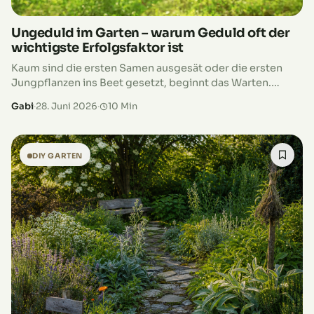
Ungeduld im Garten – warum Geduld oft der
wichtigste Erfolgsfaktor ist
Kaum sind die ersten Samen ausgesät oder die ersten
Jungpflanzen ins Beet gesetzt, beginnt das Warten.
Jeden Morgen geht der Blick zuerst zu den Beeten. Ist
Gabi
·
28. Juni 2026
·
10 Min
schon etwas…
DIY GARTEN