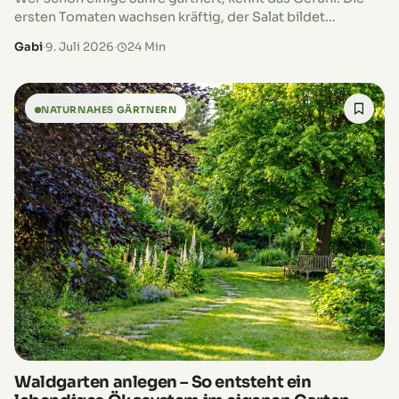
ersten Tomaten wachsen kräftig, der Salat bildet
sattgrüne Blätter und die Zucchini legt einen
Gabi
·
9. Juli 2026
·
24 Min
regelrechten Wachstumsschub hin. Gleichzeitig steigt…
NATURNAHES GÄRTNERN
Waldgarten anlegen – So entsteht ein