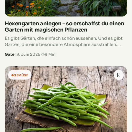
Hexengarten anlegen – so erschaffst du einen
Garten mit magischen Pflanzen
Es gibt Gärten, die einfach schön aussehen. Und es gibt
Gärten, die eine besondere Atmosphäre ausstrahlen.
Orte, an denen Lavendelduft in der warmen Sommerluft
Gabi
·
19. Juni 2026
·
9 Min
liegt, Bienen zwischen blühenden…
GEMÜSE