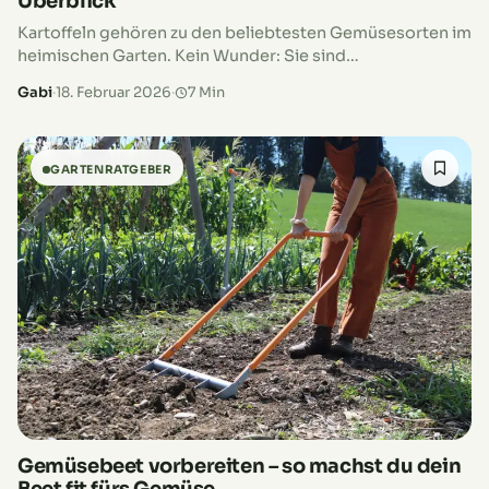
Überblick
Kartoffeln gehören zu den beliebtesten Gemüsesorten im
heimischen Garten. Kein Wunder: Sie sind
vergleichsweise pflegeleicht, liefern hohe Erträge und
Gabi
·
18. Februar 2026
·
7 Min
schmecken frisch geerntet einfach unvergleichlich gut.
Doch bevor du…
GARTENRATGEBER
Gemüsebeet vorbereiten – so machst du dein
Beet fit fürs Gemüse