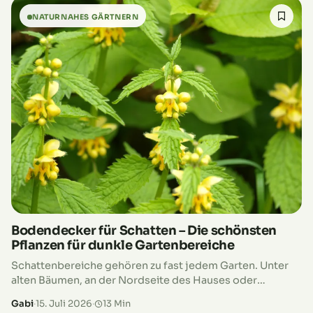
NATURNAHES GÄRTNERN
Bodendecker für Schatten – Die schönsten
Pflanzen für dunkle Gartenbereiche
Schattenbereiche gehören zu fast jedem Garten. Unter
alten Bäumen, an der Nordseite des Hauses oder
zwischen hohen Sträuchern fällt oft nur wenig
Gabi
·
15. Juli 2026
·
13 Min
Sonnenlicht auf den Boden. Viele Hobbygärtner…