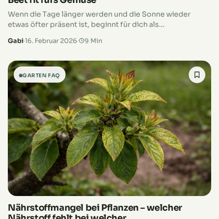
Wenn die Tage länger werden und die Sonne wieder
etwas öfter präsent ist, beginnt für dich als
Gemüsegärtner die wichtigste Phase des Jahres. Die
Gabi
·
16. Februar 2026
·
9 Min
Vorbereitung deines Gemüsegartens im…
GARTEN FAQ
Nährstoffmangel bei Pflanzen – welcher
Nährstoff fehlt bei welcher