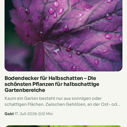
Bodendecker für Halbschatten – Die
schönsten Pflanzen für halbschattige
Gartenbereiche
Kaum ein Garten besteht nur aus sonnigen oder
schattigen Flächen. Zwischen Gehölzen, an der Ost- oder
Westseite des Hauses oder entlang von Hecken
Gabi
·
17. Juli 2026
·
12 Min
wechseln sich Sonne und Schatten…