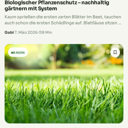
Biologischer Pflanzenschutz – nachhaltig
gärtnern mit System
Kaum sprießen die ersten zarten Blätter im Beet, tauchen
auch schon die ersten Schädlinge auf. Blattläuse sitzen an
den Triebspitzen, Schnecken machen sich über junge
Gabi
·
7. März 2026
·
8 Min
Pflanzen her oder…
RASEN