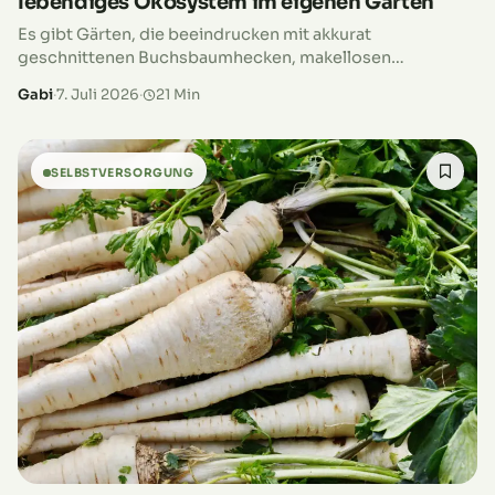
lebendiges Ökosystem im eigenen Garten
Es gibt Gärten, die beeindrucken mit akkurat
geschnittenen Buchsbaumhecken, makellosen
Rasenflächen und sauber angelegten Beeten. Und dann
Gabi
·
7. Juli 2026
·
21 Min
gibt es Gärten, in denen die Natur scheinbar selbst das
Sagen…
SELBSTVERSORGUNG