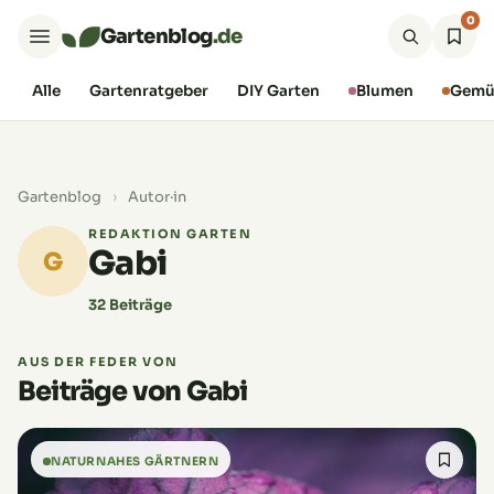
0
Gartenblog
.de
Alle
Gartenratgeber
DIY Garten
Blumen
Gemü
Gartenblog
›
Autor·in
REDAKTION GARTEN
Gabi
G
32 Beiträge
AUS DER FEDER VON
Beiträge von Gabi
NATURNAHES GÄRTNERN