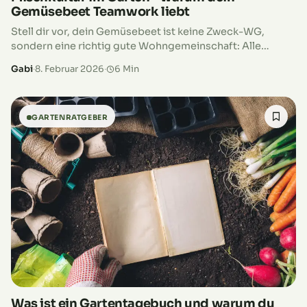
Gemüsebeet Teamwork liebt
Stell dir vor, dein Gemüsebeet ist keine Zweck-WG,
sondern eine richtig gute Wohngemeinschaft: Alle
verstehen sich, helfen sich gegenseitig und am Ende
Gabi
·
8. Februar 2026
·
6 Min
profitieren alle davon – auch du.…
GARTENRATGEBER
Was ist ein Gartentagebuch und warum du