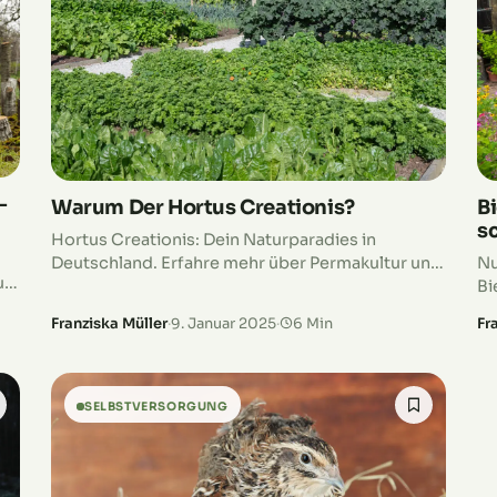
–
Warum Der Hortus Creationis?
B
s
Hortus Creationis: Dein Naturparadies in
Deutschland. Erfahre mehr über Permakultur und
Nu
utz
Selbstversorgung auf 1.500 m².
Bi
Pf
Franziska Müller
·
9. Januar 2025
·
6 Min
Fr
SELBSTVERSORGUNG