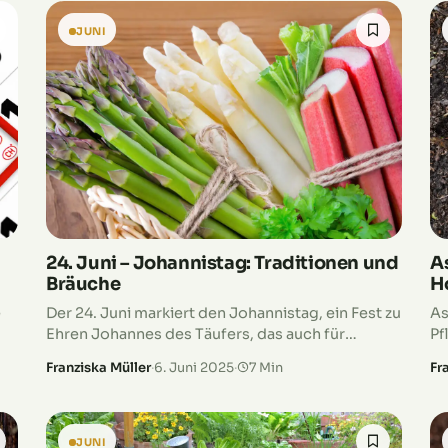
JUNI
ie
et!
24. Juni – Johannistag: Traditionen und
A
Bräuche
H
e
Der 24. Juni markiert den Johannistag, ein Fest zu
As
Ehren Johannes des Täufers, das auch für
Pf
Gärtner ein bedeutsames Datum darstellt.
Ve
Franziska Müller
·
6. Juni 2025
·
7 Min
Fr
Nä
JUNI