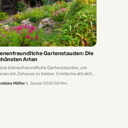
ienenfreundliche Gartenstauden: Die
chönsten Arten
tze bienenfreundliche Gartenstauden, um
enen ein Zuhause zu bieten. Entdecke attraktive
lanzen für einen lebendigen Garten.
anziska Müller
·
9. Januar 2025
·
8 Min