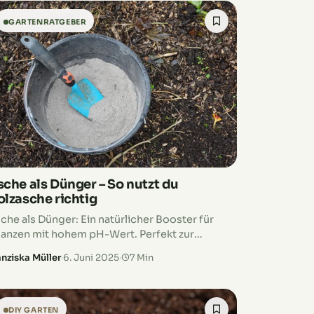
GARTENRATGEBER
sche als Dünger – So nutzt du
olzasche richtig
che als Dünger: Ein natürlicher Booster für
lanzen mit hohem pH-Wert. Perfekt zur
rbesserung von Lehmböden und zur
anziska Müller
·
6. Juni 2025
·
7 Min
hrstoffversorgung.
DIY GARTEN