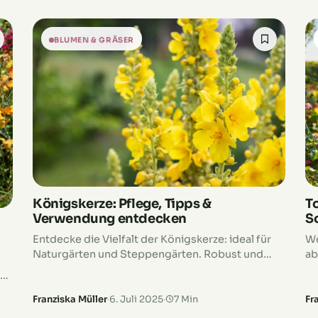
BLUMEN & GRÄSER
Königskerze: Pflege, Tipps &
T
Verwendung entdecken
S
Entdecke die Vielfalt der Königskerze: ideal für
We
Naturgärten und Steppengärten. Robust und
ab
pflegeleicht, ein Highlight in jedem Garten.
si
ke
pe
Al
Franziska Müller
·
6. Juli 2025
·
7 Min
Fr