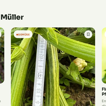
 Müller
GEMÜSE
F
P
n
En