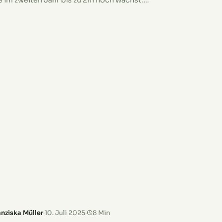
e im zweiten Jahr bis zu 2m hoch wächst.
rfekt für naturnahe Gärten und als
senbegleiter.
anziska Müller
·
10. Juli 2025
·
8 Min