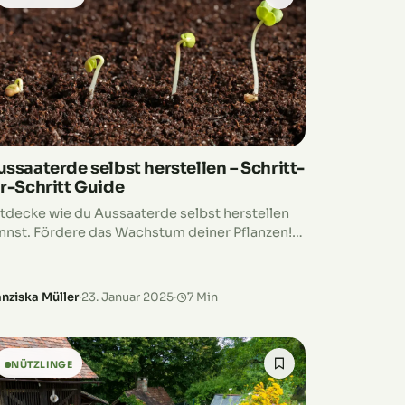
ssaaterde selbst herstellen – Schritt-
ür-Schritt Guide
tdecke wie du Aussaaterde selbst herstellen
nnst. Fördere das Wachstum deiner Pflanzen!
fahre die besten Tipps für gesunde Setzlinge.
anziska Müller
·
23. Januar 2025
·
7 Min
NÜTZLINGE