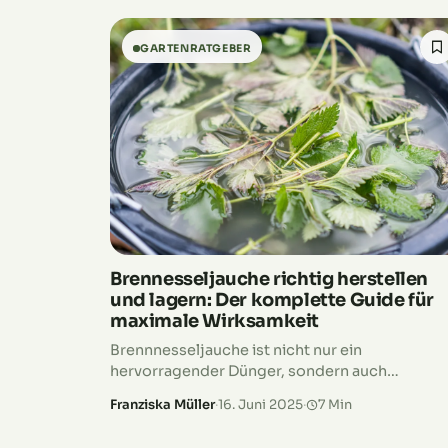
GARTENRATGEBER
Brennesseljauche richtig herstellen
und lagern: Der komplette Guide für
maximale Wirksamkeit
Brennnesseljauche ist nicht nur ein
hervorragender Dünger, sondern auch
erstaunlich lange haltbar – wenn du sie richtig
Franziska Müller
·
16. Juni 2025
·
7 Min
lagerst! Damit deine Jauche möglichst lange
wirksam bleibt, solltest du sie an einem kühlen,