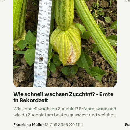
t.
di
Pe
Ro
Wie schnell wachsen Zucchini? – Ernte
in Rekordzeit
Wie schnell wachsen Zucchini? Erfahre, wann und
wie du Zucchini am besten aussäest und welche
Bedingungen das Wachstum beschleunigen.
Franziska Müller
·
13. Juli 2025
·
9 Min
Fr