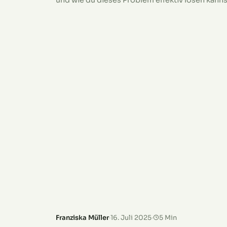
und wie du dieses Problem effektiv lösen kanns
Erfahredie besten Tipps für gesunde
Tomatenpflanzen!
Franziska Müller
·
16. Juli 2025
·
5 Min