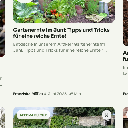
Gartenernte im Juni: Tipps und Tricks
für eine reiche Ernte!
Entdecke in unserem Artikel "Gartenernte im
Juni: Tipps und Tricks für eine reiche Ernte!"
Au
wertvolle Ratschläge und nützliche
f
Informationen, um deinen Garten im Juni optimal
En
zu bewirtschaften.
ka
r
Er
Franziska Müller
·
4. Juni 2025
·
8 Min
Fr
PERMAKULTUR