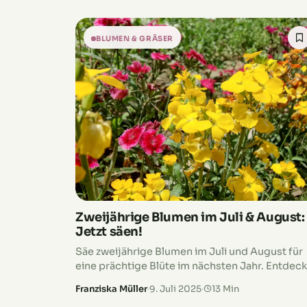
BLUMEN & GRÄSER
Zweijährige Blumen im Juli & August:
Jetzt säen!
Säe zweijährige Blumen im Juli und August für
eine prächtige Blüte im nächsten Jahr. Entdec
die besten Pflanztipps jetzt!
Franziska Müller
·
9. Juli 2025
·
13 Min