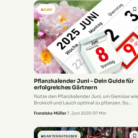
dunklen Ort aufbewahren und regelmäßig auf
Schimmelbildung überprüfen. Wir erklären dir,
JUNI
wie du die Jauche richtig herstellst, wie lange s
haltbar ist und wann es Zeit wird, sie zu
entsorgen. Bereit, deinen Garten nachhaltig zu
düngen? Dann los, die Brennnesseljauche wart
Pflanzkalender Juni – Dein Guide für
erfolgreiches Gärtnern
Nutze den Pflanzkalender Juni, um Gemüse wi
Brokkoli und Lauch optimal zu pflanzen. So
wächst dein Garten in voller Pracht!
Franziska Müller
·
7. Juni 2025
·
7 Min
GARTENRATGEBER