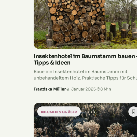
Insektenhotel im Baumstamm bauen 
Tipps & Ideen
Baue ein Insektenhotel im Baumstamm mit
unbehandeltem Holz. Praktische Tipps für Sch
vor Vögeln und optimale Belüftung findest du
Franziska Müller
·
9. Januar 2025
·
8 Min
hier!
BLUMEN & GRÄSER