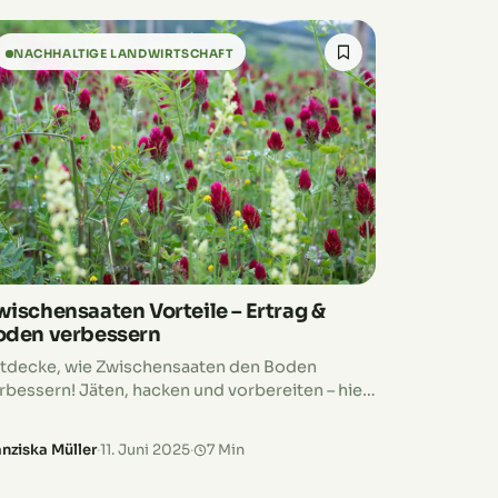
NACHHALTIGE LANDWIRTSCHAFT
wischensaaten Vorteile – Ertrag &
oden verbessern
tdecke, wie Zwischensaaten den Boden
rbessern! Jäten, hacken und vorbereiten – hier
nd die Schritte für erfolgreiche Gründüngung.
anziska Müller
·
11. Juni 2025
·
7 Min