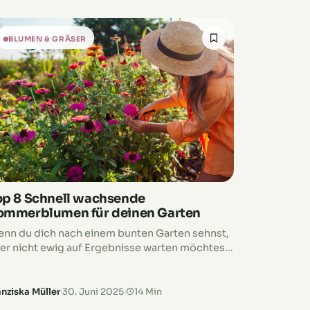
BLUMEN & GRÄSER
op 8 Schnell wachsende
ommerblumen für deinen Garten
nn du dich nach einem bunten Garten sehnst,
er nicht ewig auf Ergebnisse warten möchtest,
nd schnell wachsende Sommerblumen deine
rfekte Lösung. Diese farbenfrohen
leskönner verwandeln deinen Außenbereich…
anziska Müller
·
30. Juni 2025
·
14 Min