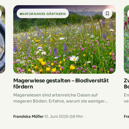
NATURNAHES GÄRTNERN
Z
Magerwiese gestalten – Biodiversität
B
fördern
En
Magerwiesen sind artenreiche Oasen auf
ve
mageren Böden. Erfahre, warum sie weniger
si
Futter bieten, aber ökologisch wertvoll sind.
Franziska Müller
·
12. Juni 2025
·
8 Min
Fr