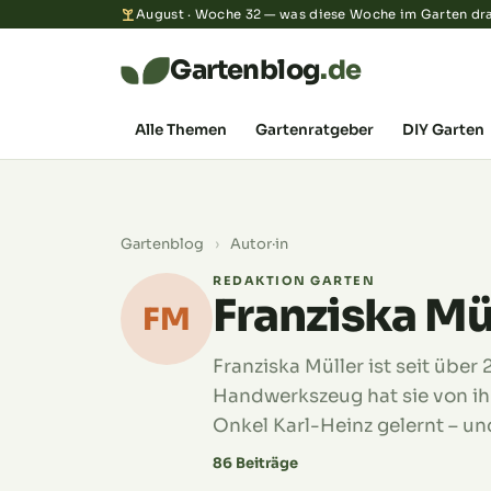
August · Woche 32 — was diese Woche im Garten dra
Gartenblog
.de
Alle Themen
Gartenratgeber
DIY Garten
Gartenblog
›
Autor·in
REDAKTION GARTEN
Franziska Mü
FM
Franziska Müller ist seit über
Handwerkszeug hat sie von ih
Onkel Karl-Heinz gelernt – un
86 Beiträge