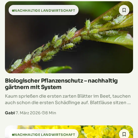
NACHHALTIGE LANDWIRTSCHAFT
Biologischer Pflanzenschutz – nachhaltig
gärtnern mit System
Kaum sprießen die ersten zarten Blätter im Beet, tauchen
auch schon die ersten Schädlinge auf. Blattläuse sitzen an
den Triebspitzen, Schnecken machen sich über junge
Gabi
·
7. März 2026
·
8 Min
Pflanzen her oder…
NACHHALTIGE LANDWIRTSCHAFT