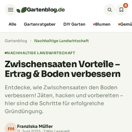
0
Gartenblog
.de
Alle
Gartenratgeber
DIY Garten
Blumen
Gemü
Gartenblog
›
Nachhaltige Landwirtschaft
NACHHALTIGE LANDWIRTSCHAFT
Zwischensaaten Vorteile –
Ertrag & Boden verbessern
Entdecke, wie Zwischensaaten den Boden
verbessern! Jäten, hacken und vorbereiten –
hier sind die Schritte für erfolgreiche
Gründüngung.
Franziska Müller
FM
11. Juni 2025
· 7 Min Lesezeit