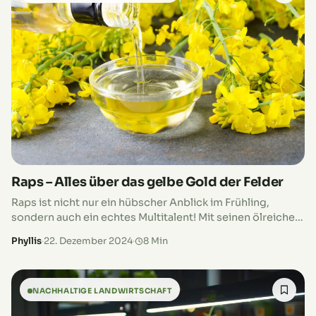
Raps – Alles über das gelbe Gold der Felder
Raps ist nicht nur ein hübscher Anblick im Frühling,
sondern auch ein echtes Multitalent! Mit seinen ölreichen
Samen wird er für Lebensmittel, Kosmetik und
Phyllis
·
22. Dezember 2024
·
8 Min
Biokraftstoffe genutzt. Zudem verbessert er mit seinen
tiefen Wurzeln die Bodenstruktur und ist ein wichtiger
Bestandteil der Fruchtfolge. Raps – viel mehr als nur
schön!
NACHHALTIGE LANDWIRTSCHAFT