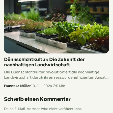
Dünnschichtkultur: Die Zukunft der
nachhaltigen Landwirtschaft
Die Dünnschichtkultur revolutioniert die nachhaltige
Landwirtschaft durch ihren ressourceneffizienten Ansatz.
Diese innovative Anbaumethode nutzt die NFT-Methode
Franziska Müller
·
10. Juli 2024
·
11 Min
(Nutrient Film Technique), bei der Pflanzenwurzeln in
einem dünnen Nährstofffilm gedeihen. Dies ermöglicht
Schreib einen Kommentar
eine optimale Wassereffizienz und Nährstoffversorgung,
wodurch der Wasserverbrauch drastisch reduziert wird.
Deine E-Mail-Adresse wird nicht veröffentlicht.
Entdecke, wie Dünnschichtkultur den urbanen