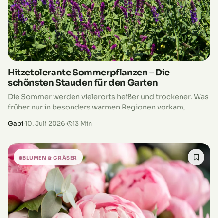
Hitzetolerante Sommerpflanzen – Die
schönsten Stauden für den Garten
Die Sommer werden vielerorts heißer und trockener. Was
früher nur in besonders warmen Regionen vorkam,
gehört inzwischen in vielen Gärten zum Alltag.
Gabi
·
10. Juli 2026
·
13 Min
Wochenlang fällt kaum Regen, die Sonne…
BLUMEN & GRÄSER