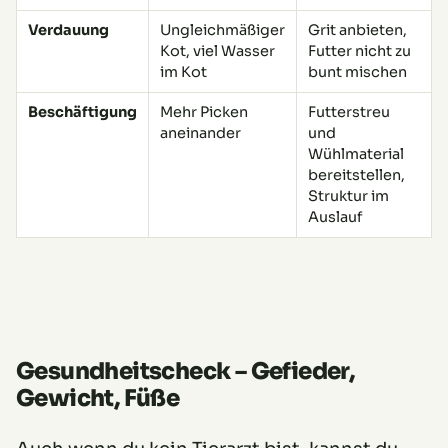
Verdauung
Ungleichmäßiger
Grit anbieten,
Kot, viel Wasser
Futter nicht zu
im Kot
bunt mischen
Beschäftigung
Mehr Picken
Futterstreu
aneinander
und
Wühlmaterial
bereitstellen,
Struktur im
Auslauf
Gesundheitscheck – Gefieder,
Gewicht, Füße