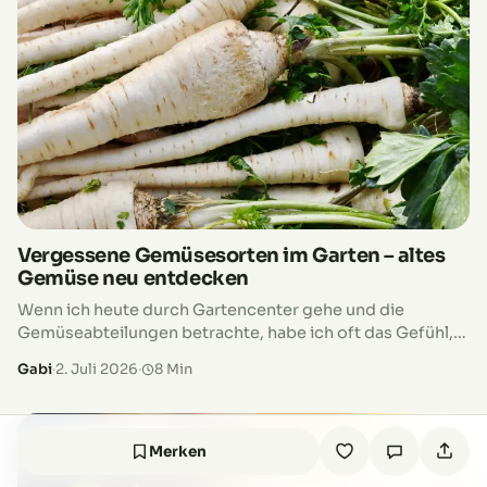
Vergessene Gemüsesorten im Garten – altes
Gemüse neu entdecken
Wenn ich heute durch Gartencenter gehe und die
Gemüseabteilungen betrachte, habe ich oft das Gefühl,
dass etwas verloren gegangen ist. Überall dieselben
Gabi
·
2. Juli 2026
·
8 Min
Möhren, dieselben Salate, dieselben Kohlarten.
Natürlich…
SELBSTVERSORGUNG
Merken