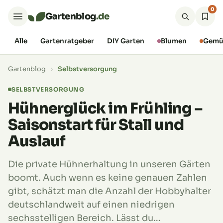
0
Gartenblog
.de
Alle
Gartenratgeber
DIY Garten
Blumen
Gemü
Gartenblog
›
Selbstversorgung
SELBSTVERSORGUNG
Hühnerglück im Frühling –
Saisonstart für Stall und
Auslauf
Die private Hühnerhaltung in unseren Gärten
boomt. Auch wenn es keine genauen Zahlen
gibt, schätzt man die Anzahl der Hobbyhalter
deutschlandweit auf einen niedrigen
sechsstelligen Bereich. Lässt du…