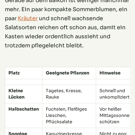
Gerade auf dem Balkon ist weniger manchmal
mehr. Ein paar kompakte Sommerblumen, ein
paar
Kräuter
und schnell wachsende
Salatsorten reichen oft schon aus, damit ein
Kasten wieder ordentlich aussieht und
trotzdem pflegeleicht bleibt.
Platz
Geeignete Pflanzen
Hinweise
Kleine
Tagetes, Kresse,
Schnell und
Lücken
Rauke
unkompliziert
Halbschatten
Fuchsien, Fleißiges
Vor heißer
Lieschen,
Mittagssonne
Pflücksalate
schützen
Sonnige
Kapuzinerkresse,
Nicht zu eng