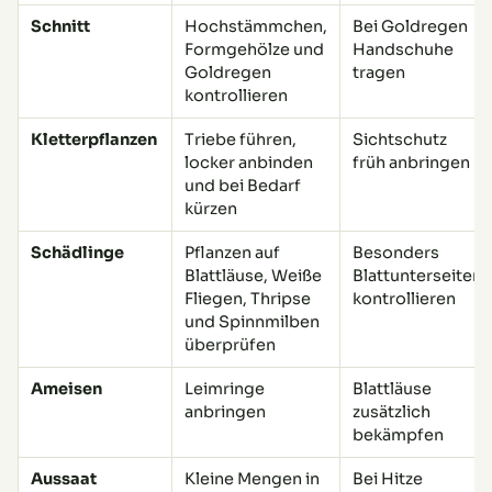
Schnitt
Hochstämmchen,
Bei Goldregen
Formgehölze und
Handschuhe
Goldregen
tragen
kontrollieren
Kletterpflanzen
Triebe führen,
Sichtschutz
locker anbinden
früh anbringen
und bei Bedarf
kürzen
Schädlinge
Pflanzen auf
Besonders
Blattläuse, Weiße
Blattunterseiten
Fliegen, Thripse
kontrollieren
und Spinnmilben
überprüfen
Ameisen
Leimringe
Blattläuse
anbringen
zusätzlich
bekämpfen
Aussaat
Kleine Mengen in
Bei Hitze