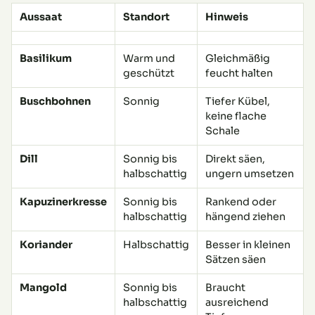
Aussaat
Standort
Hinweis
Basilikum
Warm und
Gleichmäßig
geschützt
feucht halten
Buschbohnen
Sonnig
Tiefer Kübel,
keine flache
Schale
Dill
Sonnig bis
Direkt säen,
halbschattig
ungern umsetzen
Kapuzinerkresse
Sonnig bis
Rankend oder
halbschattig
hängend ziehen
Koriander
Halbschattig
Besser in kleinen
Sätzen säen
Mangold
Sonnig bis
Braucht
halbschattig
ausreichend