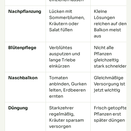
Nachpflanzung
Lücken mit
Kleine
Sommerblumen,
Lösungen
Kräutern oder
reichen auf dem
Salat füllen
Balkon meist
aus
Blütenpflege
Verblühtes
Nicht alle
ausputzen und
Pflanzen
lange Triebe
gleichzeitig
einkürzen
stark schneiden
Naschbalkon
Tomaten
Gleichmäßige
anbinden, Gurken
Versorgung ist
leiten, Erdbeeren
jetzt wichtig
ernten
Düngung
Starkzehrer
Frisch getopfte
regelmäßig,
Pflanzen erst
Kräuter sparsam
später düngen
versorgen