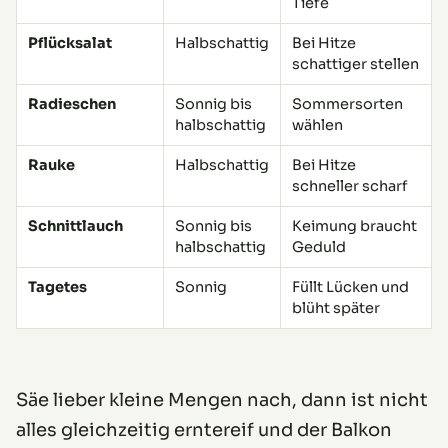
Tiefe
Pflücksalat
Halbschattig
Bei Hitze
schattiger stellen
Radieschen
Sonnig bis
Sommersorten
halbschattig
wählen
Rauke
Halbschattig
Bei Hitze
schneller scharf
Schnittlauch
Sonnig bis
Keimung braucht
halbschattig
Geduld
Tagetes
Sonnig
Füllt Lücken und
blüht später
Säe lieber kleine Mengen nach, dann ist nicht
alles gleichzeitig erntereif und der Balkon