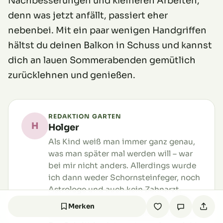
Nachbesserungen und kleineren Arbeiten,
denn was jetzt anfällt, passiert eher
nebenbei. Mit ein paar wenigen Handgriffen
hältst du deinen Balkon in Schuss und kannst
dich an lauen Sommerabenden gemütlich
zurücklehnen und genießen.
REDAKTION GARTEN
H
Holger
Als Kind weiß man immer ganz genau,
was man später mal werden will – war
bei mir nicht anders. Allerdings wurde
ich dann weder Schornsteinfeger, noch
Astrologe und auch kein Zahnarzt.
Stattdessen landete ich als Moderator
Merken
beim Radio und als Redakteur beim TV.