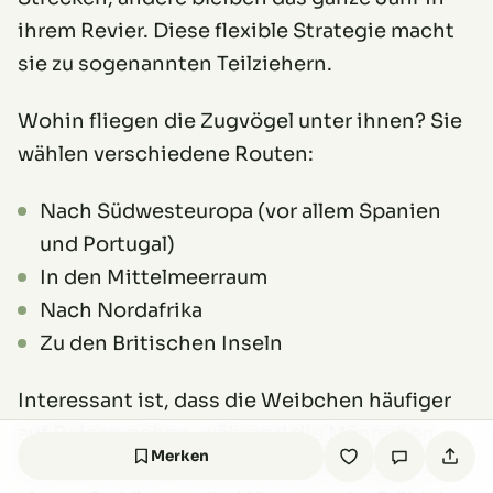
ihrem Revier. Diese flexible Strategie macht
sie zu sogenannten Teilziehern.
Wohin fliegen die Zugvögel unter ihnen? Sie
wählen verschiedene Routen:
Nach Südwesteuropa (vor allem Spanien
und Portugal)
In den Mittelmeerraum
Nach Nordafrika
Zu den Britischen Inseln
Interessant ist, dass die Weibchen häufiger
auf Reisen gehen, während die Männchen
Merken
öfter im Revier bleiben. Diese Strategie ist