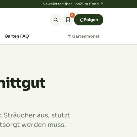
Newsletter
Über uns
Zum Shop ↗
0
Folgen
Garten FAQ
Gartenmonat
nittgut
 Sträucher aus, stutzt
ntsorgt werden muss.