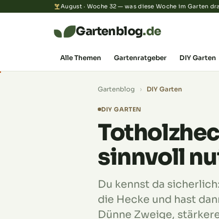
August · Woche 32 — was diese Woche im Garten dra
Gartenblog
.de
Alle Themen
Gartenratgeber
DIY Garten
Gartenblog
›
DIY Garten
DIY GARTEN
Totholzhec
sinnvoll n
Du kennst da sicherlich
die Hecke und hast dan
Dünne Zweige, stärker