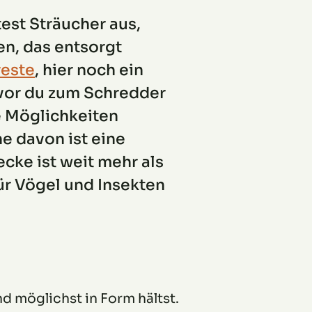
est Sträucher aus,
en, das entsorgt
reste
, hier noch ein
evor du zum Schredder
ie Möglichkeiten
ne davon ist eine
ke ist weit mehr als
ür Vögel und Insekten
nd möglichst in Form hältst.