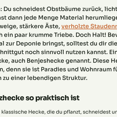
h: Du schneidest Obstbäume zurück, licht
ast dann jede Menge Material herumlieg
eige, stärkere Äste,
verholzte Stauden
h ein paar krumme Triebe. Doch Halt! B
al zur Deponie bringst, solltest du dir d
nittgut noch sinnvoll nutzen kannst. Ei
ke, auch Benjeshecke genannt. Diese Hec
en, denn sie ist Paradies und Wohnraum f
 zu einer lebendigen Struktur.
hecke so praktisch ist
 klassische Hecke, die du pflanzt, schneidest u