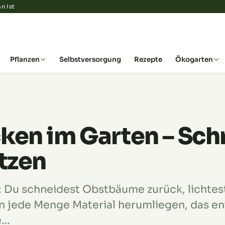
n ist
Pflanzen
Selbstversorgung
Rezepte
Ökogarten
ken im Garten – Sch
utzen
: Du schneidest Obstbäume zurück, lichtest
n jede Menge Material herumliegen, das e
e…