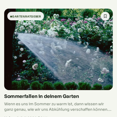
regelrechten Wachstumsschub hin. Gleichzeitig steigt…
GARTENRATGEBER
Sommerfallen in deinem Garten
Wenn es uns im Sommer zu warm ist, dann wissen wir
ganz genau, wie wir uns Abkühlung verschaffen können.
Wenn es unseren Pflanzen zu warm ist, zeigen sie…