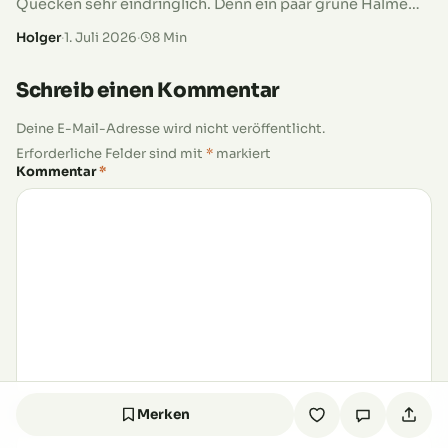
Quecken sehr eindringlich. Denn ein paar grüne Halme
zwischen Stauden, am Beetrand oder im Rasen sehen
Holger
·
1. Juli 2026
·
8 Min
nicht nach…
Schreib einen Kommentar
Deine E-Mail-Adresse wird nicht veröffentlicht.
Erforderliche Felder sind mit
*
markiert
Kommentar
*
Name
*
Merken