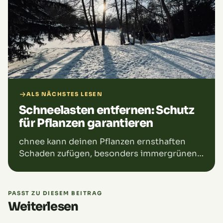
ALS NÄCHSTES LESEN
Schneelasten entfernen: Schutz
für Pflanzen garantieren
chnee kann deinen Pflanzen ernsthaften
Schaden zufügen, besonders immergrünen
Pflanzen und Nadelbäumen, die große
Mengen Schnee halten. Die Last kann Äste
brechen und Frostschäden verursachen. Um
PASST ZU DIESEM BEITRAG
das zu verhindern, solltest du Schneelasten
Weiterlesen
rechtzeitig entfernen. Achte dabei auf die