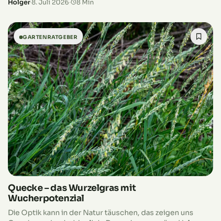
Holger
·
8. Juli 2026
·
8 Min
GARTENRATGEBER
Quecke – das Wurzelgras mit
Wucherpotenzial
Die Optik kann in der Natur täuschen, das zeigen uns