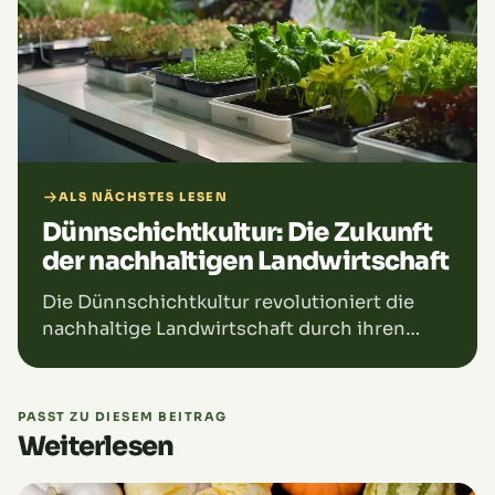
ALS NÄCHSTES LESEN
Dünnschichtkultur: Die Zukunft
der nachhaltigen Landwirtschaft
Die Dünnschichtkultur revolutioniert die
nachhaltige Landwirtschaft durch ihren
ressourceneffizienten Ansatz. Diese
innovative Anbaumethode nutzt die NFT-
Methode (Nutrient Film Technique), bei der
PASST ZU DIESEM BEITRAG
Pflanzenwurzeln in einem dünnen
Weiterlesen
Nährstofffilm gedeihen. Dies ermöglicht
eine optimale Wassereffizienz und