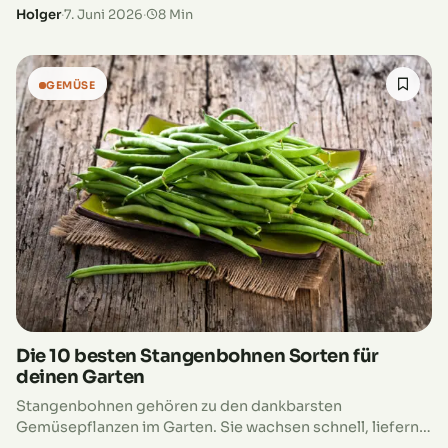
hört sich nicht nach Wunschdenken, sondern nach
Holger
·
7. Juni 2026
·
8 Min
Radieschen an.…
GEMÜSE
Die 10 besten Stangenbohnen Sorten für
deinen Garten
Stangenbohnen gehören zu den dankbarsten
Gemüsepflanzen im Garten. Sie wachsen schnell, liefern
enorme Erträge und benötigen dabei oft erstaunlich