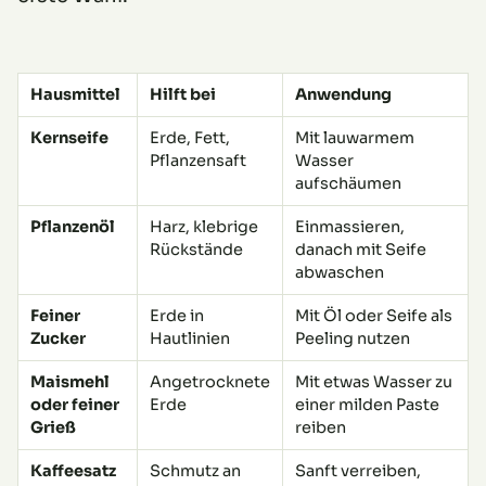
Hausmittel
Hilft bei
Anwendung
Kernseife
Erde, Fett,
Mit lauwarmem
Pflanzensaft
Wasser
aufschäumen
Pflanzenöl
Harz, klebrige
Einmassieren,
Rückstände
danach mit Seife
abwaschen
Feiner
Erde in
Mit Öl oder Seife als
Zucker
Hautlinien
Peeling nutzen
Maismehl
Angetrocknete
Mit etwas Wasser zu
oder feiner
Erde
einer milden Paste
Grieß
reiben
Kaffeesatz
Schmutz an
Sanft verreiben,