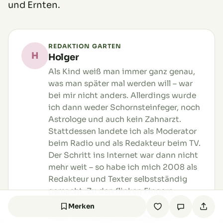
und Ernten.
REDAKTION GARTEN
H
Holger
Als Kind weiß man immer ganz genau,
was man später mal werden will – war
bei mir nicht anders. Allerdings wurde
ich dann weder Schornsteinfeger, noch
Astrologe und auch kein Zahnarzt.
Stattdessen landete ich als Moderator
beim Radio und als Redakteur beim TV.
Der Schritt ins Internet war dann nicht
mehr weit – so habe ich mich 2008 als
Redakteur und Texter selbstständig
gemacht. Zu den flinken Fingern
gesellte sich noch der Grüne Daumen –
Merken
Beruf und Leidenschaft lagen nah