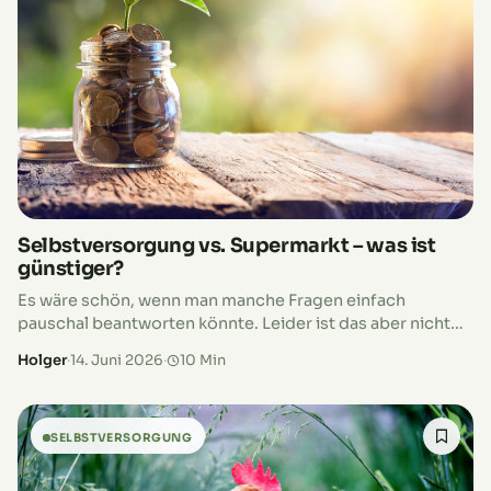
Selbstversorgung vs. Supermarkt – was ist
günstiger?
Es wäre schön, wenn man manche Fragen einfach
pauschal beantworten könnte. Leider ist das aber nicht
der Fall. Daher müssen wir auch bei der Frage, was
Holger
·
14. Juni 2026
·
10 Min
günstiger ist,…
SELBSTVERSORGUNG