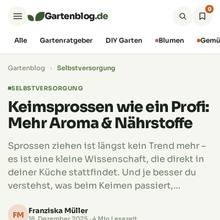
0
Gartenblog
.de
Alle
Gartenratgeber
DIY Garten
Blumen
Gemü
Gartenblog
›
Selbstversorgung
SELBSTVERSORGUNG
Keimsprossen wie ein Profi:
Mehr Aroma & Nährstoffe
Sprossen ziehen ist längst kein Trend mehr –
es ist eine kleine Wissenschaft, die direkt in
deiner Küche stattfindet. Und je besser du
verstehst, was beim Keimen passiert,…
Franziska Müller
FM
18. Dezember 2025
· 4 Min Lesezeit