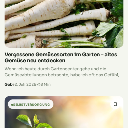
Vergessene Gemüsesorten im Garten – altes
Gemüse neu entdecken
Wenn ich heute durch Gartencenter gehe und die
Gemüseabteilungen betrachte, habe ich oft das Gefühl,
dass etwas verloren gegangen ist. Überall dieselben
Gabi
·
2. Juli 2026
·
8 Min
Möhren, dieselben Salate, dieselben Kohlarten.
Natürlich…
SELBSTVERSORGUNG