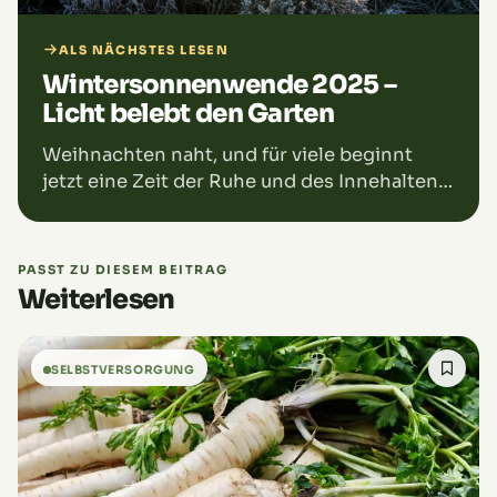
ALS NÄCHSTES LESEN
Wintersonnenwende 2025 –
Licht belebt den Garten
Weihnachten naht, und für viele beginnt
jetzt eine Zeit der Ruhe und des Innehaltens.
Wir gönnen uns eine Pause, kommen etwas
runter und tanken neue Kraft. Doch
während…
PASST ZU DIESEM BEITRAG
Weiterlesen
SELBSTVERSORGUNG