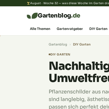
August · Woche 32 — was diese Woche im Garten dra
Gartenblog
.de
Alle Themen
Gartenratgeber
DIY Garten
Gartenblog
›
DIY Garten
DIY GARTEN
Nachhaltig
Umweltfreu
Pflanzenschilder aus na
sind langlebig, ästheti
passen sich perfekt dei