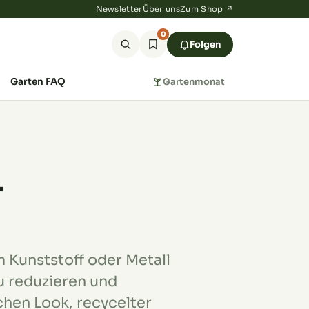
Newsletter
Über uns
Zum Shop ↗
0
Folgen
Garten FAQ
Gartenmonat
–
m Kunststoff oder Metall
zu reduzieren und
chen Look, recycelter