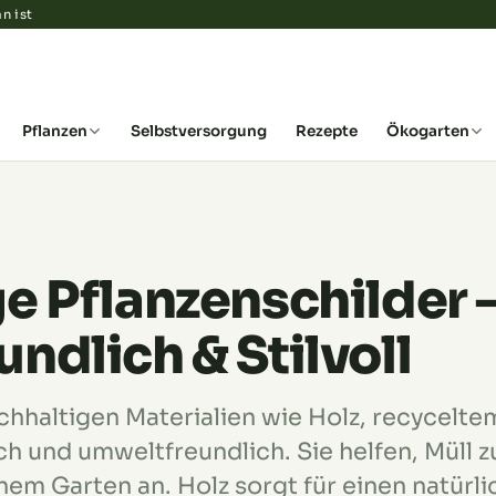
n ist
Pflanzen
Selbstversorgung
Rezepte
Ökogarten
e Pflanzenschilder 
ndlich & Stilvoll
chhaltigen Materialien wie Holz, recycelte
sch und umweltfreundlich. Sie helfen, Müll 
nem Garten an. Holz sorgt für einen natürli