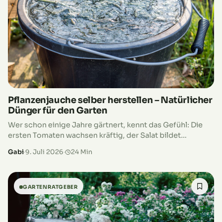
Pflanzenjauche selber herstellen – Natürlicher
Dünger für den Garten
Wer schon einige Jahre gärtnert, kennt das Gefühl: Die
ersten Tomaten wachsen kräftig, der Salat bildet
sattgrüne Blätter und die Zucchini legt einen
Gabi
·
9. Juli 2026
·
24 Min
regelrechten Wachstumsschub hin. Gleichzeitig steigt…
GARTENRATGEBER