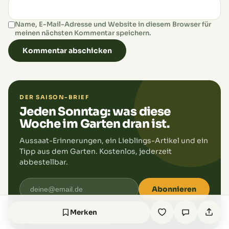
Name, E-Mail-Adresse und Website in diesem Browser für
meinen nächsten Kommentar speichern.
DER SAISON-BRIEF
Jeden Sonntag: was diese
Woche im Garten dran ist.
Aussaat-Erinnerungen, ein Lieblings-Artikel und ein
Tipp aus dem Garten. Kostenlos, jederzeit
abbestellbar.
Abonnieren
Merken
4.200+ Gärtner
★ Kein Spam