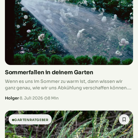
Sommerfallen in deinem Garten
Wenn es uns im Sommer zu warm ist, dann wissen wir
ganz genau, wie wir uns Abkühlung verschaffen können.
Wenn es unseren Pflanzen zu warm ist, zeigen sie…
Holger
·
8. Juli 2026
·
8 Min
GARTENRATGEBER