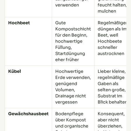
verwenden
feucht halten,
mulchen
Hochbeet
Gute
Regelmäßiger
Kompostschicht
düngen als im
für den Beginn,
Beet, weil
hochwertige
Hochbeete
Füllung,
schneller
Startdüngung
austrocknen
eher früher
Kübel
Hochwertige
Lieber kleine,
Erde verwenden,
regelmäßige
genügend
Gaben als
Volumen,
selten große,
Drainage nicht
Substrat im
vergessen
Blick behalten
Gewächshausbeet
Bodenpflege
Konsequent,
über Kompost
aber nicht
und organische
überziehen,