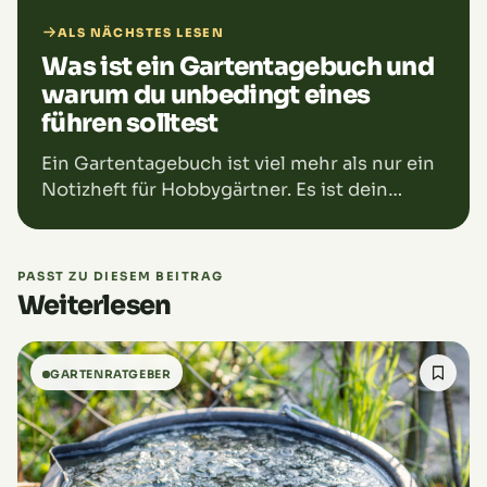
ALS NÄCHSTES LESEN
Was ist ein Gartentagebuch und
warum du unbedingt eines
führen solltest
Ein Gartentagebuch ist viel mehr als nur ein
Notizheft für Hobbygärtner. Es ist dein
persönliches Gedächtnis für alles, was in
deinem Garten passiert: vom ersten Sämling
im Frühling…
PASST ZU DIESEM BEITRAG
Weiterlesen
GARTENRATGEBER