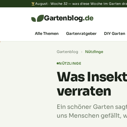
August · Woche 32 — was diese Woche im Garten dra
Gartenblog
.de
Alle Themen
Gartenratgeber
DIY Garten
Gartenblog
›
Nützlinge
NÜTZLINGE
Was Insekt
verraten
Ein schöner Garten sagt
uns Menschen gefällt, w