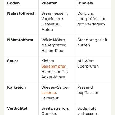
Boden
Pflanzen
Hinweis
Nährstoffreich
Brennnesseln,
Düngung
Vogelmiere,
überprüfen und
Gänsefuß,
ggf. verringern
Melde
Nährstoffarm
Wilde Möhre,
Standort gezielt
Mauerpfeffer,
nutzen
Hasen-Klee
Sauer
Kleiner
pH-Wert
Sauerampfer
,
überprüfen
Hundskamille,
Acker-Minze
Kalkreich
Wiesen-Salbei,
Passend
Luzerne
,
bepflanzen
Leinkraut
Verdichtet
Breitwegerich,
Bodenluft
Quecke,
verbessern