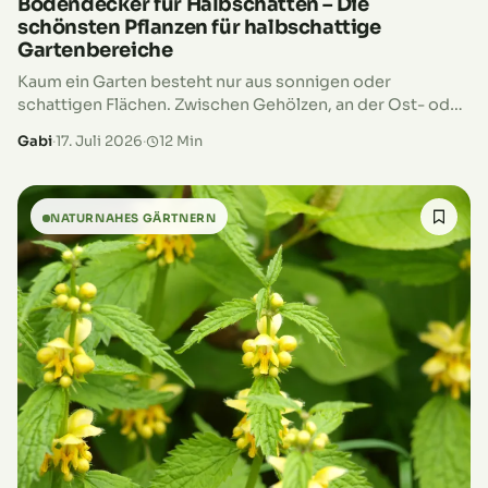
Bodendecker für Halbschatten – Die
schönsten Pflanzen für halbschattige
Gartenbereiche
Kaum ein Garten besteht nur aus sonnigen oder
schattigen Flächen. Zwischen Gehölzen, an der Ost- oder
Westseite des Hauses oder entlang von Hecken
Gabi
·
17. Juli 2026
·
12 Min
wechseln sich Sonne und Schatten…
NATURNAHES GÄRTNERN