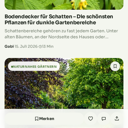
Bodendecker für Schatten – Die schönsten
Pflanzen für dunkle Gartenbereiche
Schattenbereiche gehören zu fast jedem Garten. Unter
alten Bäumen, an der Nordseite des Hauses oder
zwischen hohen Sträuchern fällt oft nur wenig
Gabi
·
15. Juli 2026
·
13 Min
Sonnenlicht auf den Boden. Viele Hobbygärtner…
NATURNAHES GÄRTNERN
Merken