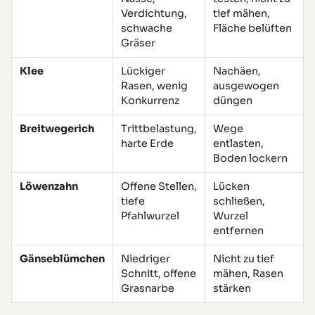
Verdichtung,
tief mähen,
schwache
Fläche belüften
Gräser
Klee
Lückiger
Nachäen,
Rasen, wenig
ausgewogen
Konkurrenz
düngen
Breitwegerich
Trittbelastung,
Wege
harte Erde
entlasten,
Boden lockern
Löwenzahn
Offene Stellen,
Lücken
tiefe
schließen,
Pfahlwurzel
Wurzel
entfernen
Gänseblümchen
Niedriger
Nicht zu tief
Schnitt, offene
mähen, Rasen
Grasnarbe
stärken