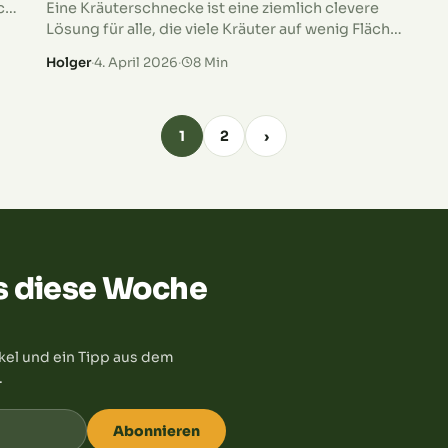
ch
Eine Kräuterschnecke ist eine ziemlich clevere
Lösung für alle, die viele Kräuter auf wenig Fläche
unterbringen möchten. Sicherlich hast du eine
Holger
·
4. April 2026
·
8 Min
solche Konstruktion schon einmal gesehen: Die
spiralförmige…
1
2
›
s diese Woche
kel und ein Tipp aus dem
.
Abonnieren