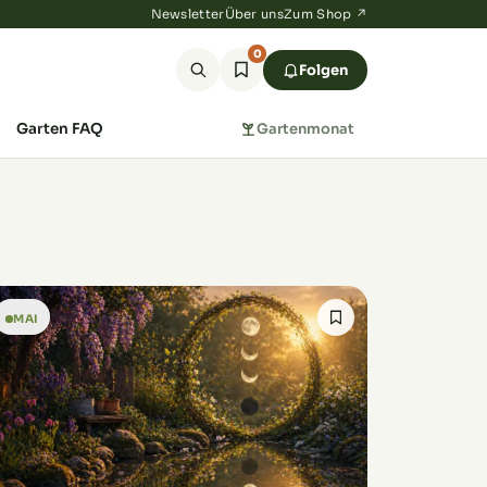
Newsletter
Über uns
Zum Shop ↗
0
Folgen
Garten FAQ
Gartenmonat
MAI