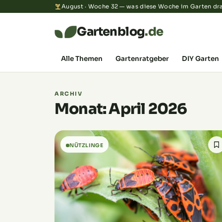
August · Woche 32 — was diese Woche im Garten dra
Gartenblog
.de
Alle Themen
Gartenratgeber
DIY Garten
ARCHIV
Monat: April 2026
NÜTZLINGE