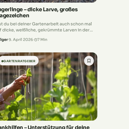
gerlinge – dicke Larve, großes
ragezeichen
st du bei deiner Gartenarbeit auch schon mal
f dicke, weißliche, gekrümmte Larven in der
de gestoßen und hast dich gewundert, was das
lger
·
9. April 2026
·
7 Min
t? Hast du sie am…
GARTENRATGEBER
ankhilfen – Unterstützung für deine