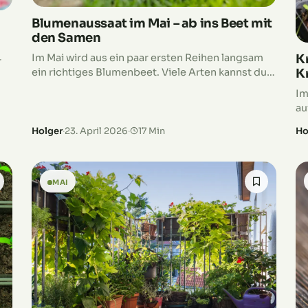
Blumenaussaat im Mai – ab ins Beet mit
den Samen
Im Mai wird aus ein paar ersten Reihen langsam
K
r
ein richtiges Blumenbeet. Viele Arten kannst du
K
jetzt direkt draußen säen, nur noch wenige sind
n
Im
drinnen besser aufgehoben. Der…
au
la
Holger
·
23. April 2026
·
17 Min
Ho
Tö
MAI