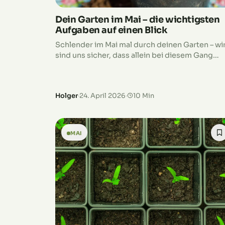
Dein Garten im Mai – die wichtigsten
Aufgaben auf einen Blick
Schlender im Mai mal durch deinen Garten – wi
sind uns sicher, dass allein bei diesem Gang
deine To-Do-Liste länger wird. Die Hauptsaiso
beginnt, es gibt also viel…
Holger
·
24. April 2026
·
10 Min
MAI