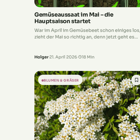
Gemüseaussaat im Mai – die
Hauptsaison startet
War im April im Gemüsebeet schon einiges los
zieht der Mai so richtig an, denn jetzt geht es
ohne Umwege in die Saison. Viele robuste
Kulturen darfst du…
Holger
·
21. April 2026
·
18 Min
BLUMEN & GRÄSER