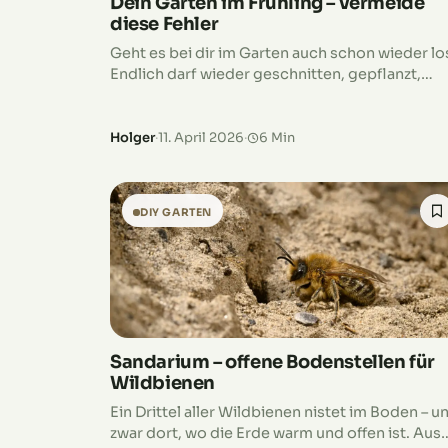
Dein Garten im Frühling – vermeide
diese Fehler
Geht es bei dir im Garten auch schon wieder lo
Endlich darf wieder geschnitten, gepflanzt,
gedüngt und der Rasen auf Vordermann
gebracht werden. Doch dabei kann dir der…
Holger
·
11. April 2026
·
6 Min
DIY GARTEN
Sandarium – offene Bodenstellen für
Wildbienen
Ein Drittel aller Wildbienen nistet im Boden – u
zwar dort, wo die Erde warm und offen ist. Aus