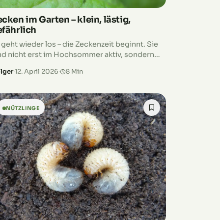
cken im Garten – klein, lästig,
efährlich
 geht wieder los – die Zeckenzeit beginnt. Sie
nd nicht erst im Hochsommer aktiv, sondern
reits ab Temperaturen von 5 Grad. Dabei
lger
·
12. April 2026
·
8 Min
hören Zecken zu den Dingen…
NÜTZLINGE