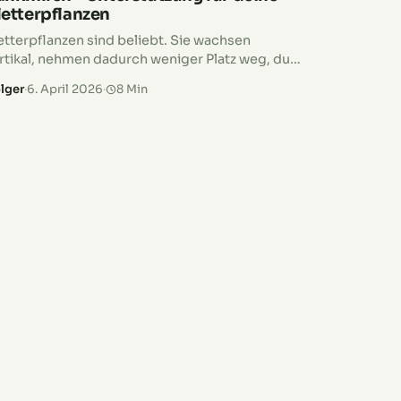
letterpflanzen
etterpflanzen sind beliebt. Sie wachsen
rtikal, nehmen dadurch weniger Platz weg, du
nnst sie im Garten ebenso nutzen, wie auf
lger
·
6. April 2026
·
8 Min
einen Balkonen oder Terrassen und hast in
rzer…