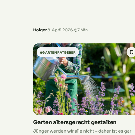
diesem Grund sind Beete, die gut bepflanzt un
gemulcht…
Holger
·
8. April 2026
·
7 Min
GARTENRATGEBER
Garten altersgerecht gestalten
Jünger werden wir alle nicht – daher ist es gar