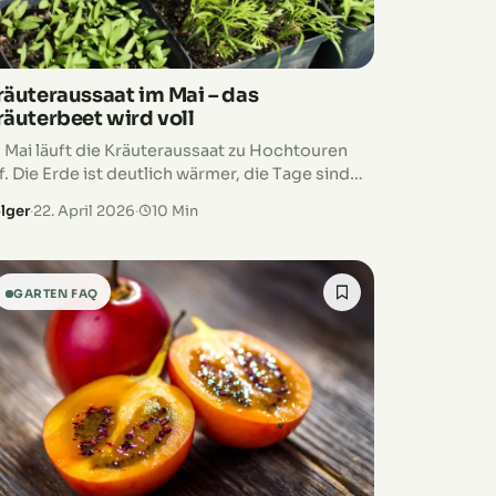
räuteraussaat im Mai – das
räuterbeet wird voll
 Mai läuft die Kräuteraussaat zu Hochtouren
f. Die Erde ist deutlich wärmer, die Tage sind
ng und viele Arten können direkt ins Beet, in
lger
·
22. April 2026
·
10 Min
pfe oder in…
GARTEN FAQ