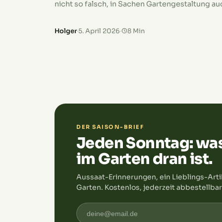
nicht so falsch, in Sachen Gartengestaltung au
ans Alter zu denken. Denn die Gartenarbeit, die
du heute noch…
Holger
·
5. April 2026
·
8 Min
DER SAISON-BRIEF
Jeden Sonntag: wa
im Garten dran ist.
Aussaat-Erinnerungen, ein Lieblings-Arti
Garten. Kostenlos, jederzeit abbestellbar