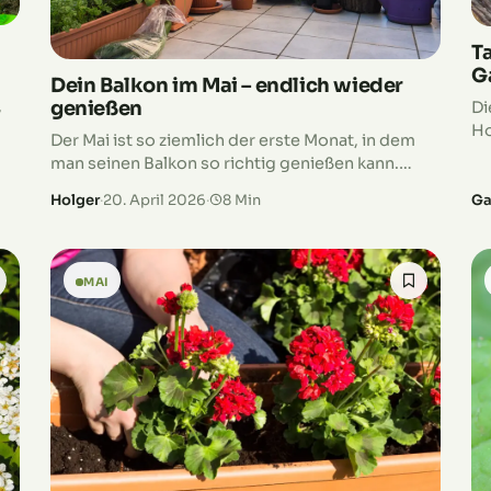
T
G
Dein Balkon im Mai – endlich wieder
genießen
,
Di
Ho
Der Mai ist so ziemlich der erste Monat, in dem
Fr
man seinen Balkon so richtig genießen kann.
fr
Auch wenn es durchaus noch mal kühl werden
fü
Holger
·
20. April 2026
·
8 Min
Ga
kann, sieht man…
MAI