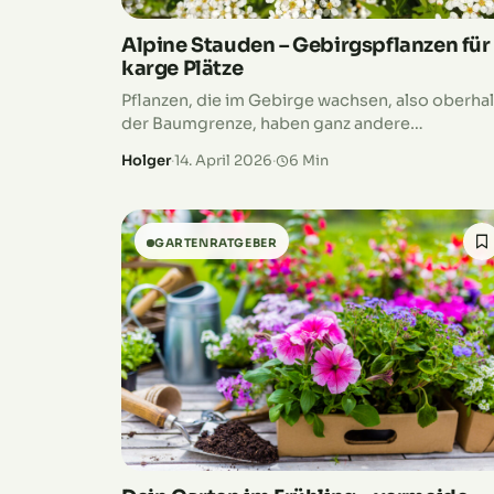
Alpine Stauden – Gebirgspflanzen für
karge Plätze
Pflanzen, die im Gebirge wachsen, also oberha
der Baumgrenze, haben ganz andere
Bedürfnisse, als Pflanzen, die in unseren Gärte
Holger
·
14. April 2026
·
6 Min
heimisch sind. Das bedeutet aber nicht, dass s
bei…
GARTENRATGEBER