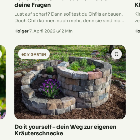
d
deine Fragen
K
Lust auf scharf? Dann solltest du Chilis anbauen.
Kl
Doch Chili können noch mehr, denn sie sind nicht
ve
nur feurig, sie können auch fruchtig und würzig
ka
Holger
·
7. April 2026
·
12 Min
Ho
sein. In jedem…
kl
ku
DIY GARTEN
Do it yourself – dein Weg zur eigenen
Kräuterschnecke