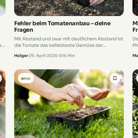
Fehler beim Tomatenanbau – deine
M
Fragen
F
Mit Abstand und zwar mit deutlichem Abstand ist
De
e
die Tomate das beliebteste Gemüse der
Ph
m
Deutschen. Wir essen im Schnitt pro Kopf
Te
Holger
·
29. April 2026
·
16 Min
Ma
jährlich 27 Kilogramm Tomaten. Mit 10
en
Kilogramm…
MAI