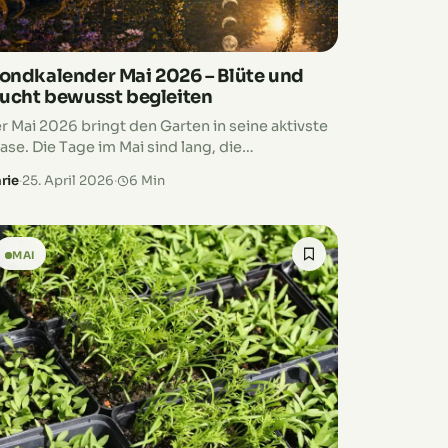
ondkalender Mai 2026 – Blüte und
rucht bewusst begleiten
r Mai 2026 bringt den Garten in seine aktivste
ase. Die Tage im Mai sind lang, die
mperaturen steigen und viele Pflanzen
rie
·
25. April 2026
·
6 Min
twickeln sich jetzt sichtbar weiter. Blüten…
MAI