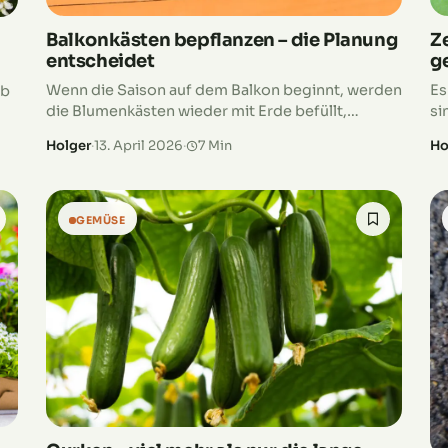
Balkonkästen bepflanzen – die Planung
Ze
entscheidet
g
Wenn die Saison auf dem Balkon beginnt, werden
Es
lb
die Blumenkästen wieder mit Erde befüllt,
si
Pflänzchen rein und gut gießen. Die Freude auf
be
n
Holger
·
13. April 2026
·
7 Min
Ho
eine üppige Blütenpracht kann aber schon…
ge
ie
GEMÜSE