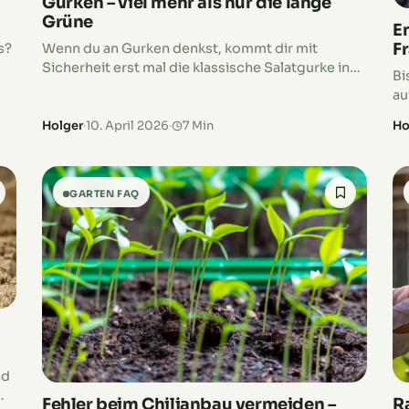
Gurken – viel mehr als nur die lange
Grüne
En
F
s?
Wenn du an Gurken denkst, kommt dir mit
Sicherheit erst mal die klassische Salatgurke in
Bi
den Sinn. Und natürlich die Gewürzgurke aus
au
dem Glas. Doch das war es…
Er
Holger
·
10. April 2026
·
7 Min
Ho
is
GARTEN FAQ
nd
Fehler beim Chilianbau vermeiden –
R