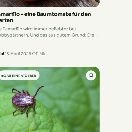
amarillo – eine Baumtomate für den
arten
e Tamarillo wird immer beliebter bei
bbygärtnern. Und das aus gutem Grund: Die
üchte der Baumtomate schmecken sehr
uchtig und lecker und sind eine Bereicherung
r deine Küche.…
bi
·
15. April 2026
·
11 Min
GARTENRATGEBER