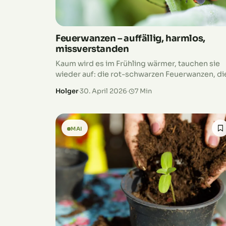
Feuerwanzen – auffällig, harmlos,
missverstanden
Kaum wird es im Frühling wärmer, tauchen sie
wieder auf: die rot-schwarzen Feuerwanzen, di
sich zu Gruppen zusammenfinden und vor alle
Holger
·
30. April 2026
·
7 Min
an Mauern, unter Linden, an Stockrosen oder…
MAI